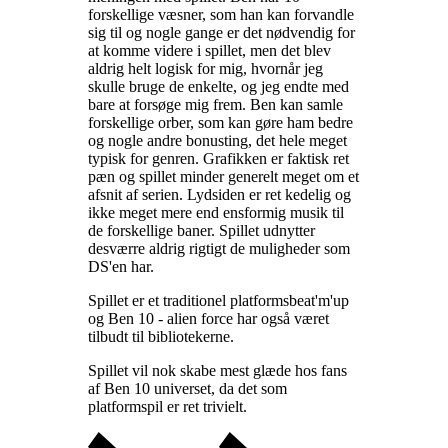
forskellige væsner, som han kan forvandle
sig til og nogle gange er det nødvendig for
at komme videre i spillet, men det blev
aldrig helt logisk for mig, hvornår jeg
skulle bruge de enkelte, og jeg endte med
bare at forsøge mig frem. Ben kan samle
forskellige orber, som kan gøre ham bedre
og nogle andre bonusting, det hele meget
typisk for genren. Grafikken er faktisk ret
pæn og spillet minder generelt meget om et
afsnit af serien. Lydsiden er ret kedelig og
ikke meget mere end ensformig musik til
de forskellige baner. Spillet udnytter
desværre aldrig rigtigt de muligheder som
DS'en har
.
Spillet er et traditionel platformsbeat'm'up
og Ben 10 - alien force har også været
tilbudt til bibliotekerne
.
Spillet vil nok skabe mest glæde hos fans
af Ben 10 universet, da det som
platformspil er ret trivielt
.