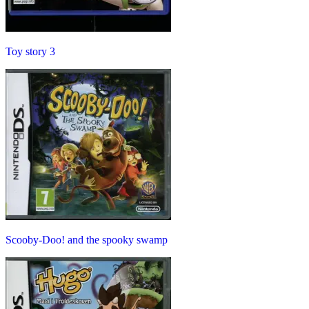
Toy story 3
Scooby-Doo! and the spooky swamp