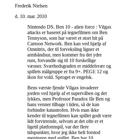
Frederik Nielsen
d. 10. mar. 2010
Nintendo DS. Ben 10 - alien force : Vilgax
attacks er baseret på tegnefilmen om Ben
Tennyson, som har været et stort hit på
Cartoon Network. Ben kan ved hjælp af
Omnitrix, der til forveksling ligner et
armbåndsur, men kommer fra det ydre
rum, forvandle sig til 10 forskellige
væsner. Sværhedsgraden er middelsvær og
spillets målgruppe er fra 9+. PEGI: 12 og
ikon for vold. Sproget er engelsk
.
Bens værste fjende Vilgax invaderer
jorden ved hjælp af et supervåben og det
lykkes, men Professor Paradox får Ben og
hans venner tilbage i tiden, så de kan
forhindre katastrofen. Hvis man ikke
kender til tegnefilmen kan spillet godt være
lidt forvirrende, selvom at det ofte er et
ligetil platformspil, var der flere
tidspunkter, hvor jeg ikke helt forstod
meningen med spillet. Ben har 10