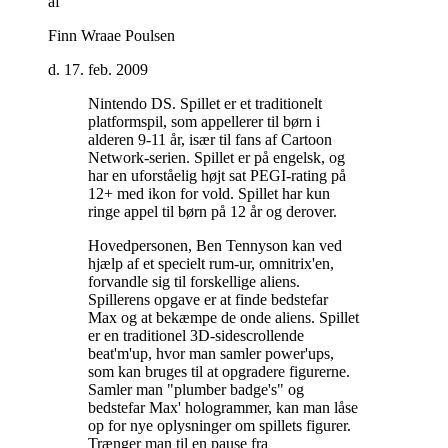
af
Finn Wraae Poulsen
d. 17. feb. 2009
Nintendo DS. Spillet er et traditionelt
platformspil, som appellerer til børn i
alderen 9-11 år, især til fans af Cartoon
Network-serien. Spillet er på engelsk, og
har en uforståelig højt sat PEGI-rating på
12+ med ikon for vold. Spillet har kun
ringe appel til børn på 12 år og derover
.
Hovedpersonen, Ben Tennyson kan ved
hjælp af et specielt rum-ur, omnitrix'en,
forvandle sig til forskellige aliens.
Spillerens opgave er at finde bedstefar
Max og at bekæmpe de onde aliens. Spillet
er en traditionel 3D-sidescrollende
beat'm'up, hvor man samler power'ups,
som kan bruges til at opgradere figurerne.
Samler man "plumber badge's" og
bedstefar Max' hologrammer, kan man låse
op for nye oplysninger om spillets figurer.
Trænger man til en pause fra