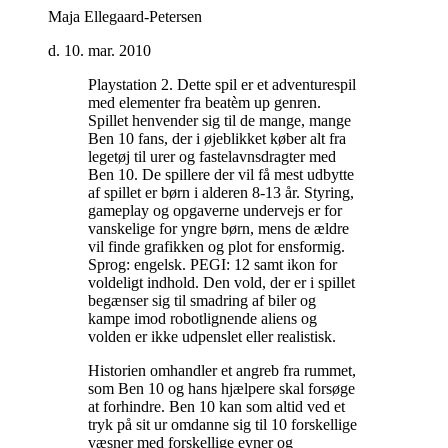
Maja Ellegaard-Petersen
d. 10. mar. 2010
Playstation 2. Dette spil er et adventurespil
med elementer fra beatèm up genren.
Spillet henvender sig til de mange, mange
Ben 10 fans, der i øjeblikket køber alt fra
legetøj til urer og fastelavnsdragter med
Ben 10. De spillere der vil få mest udbytte
af spillet er børn i alderen 8-13 år. Styring,
gameplay og opgaverne undervejs er for
vanskelige for yngre børn, mens de ældre
vil finde grafikken og plot for ensformig.
Sprog: engelsk. PEGI: 12 samt ikon for
voldeligt indhold. Den vold, der er i spillet
begænser sig til smadring af biler og
kampe imod robotlignende aliens og
volden er ikke udpenslet eller realistisk
.
Historien omhandler et angreb fra rummet,
som Ben 10 og hans hjælpere skal forsøge
at forhindre. Ben 10 kan som altid ved et
tryk på sit ur omdanne sig til 10 forskellige
væsner med forskellige evner og