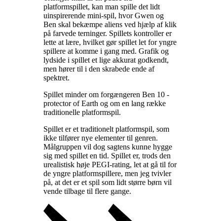
platformspillet, kan man spille det lidt
uinspirerende mini-spil, hvor Gwen og
Ben skal bekæmpe aliens ved hjælp af klik
på farvede terninger. Spillets kontroller er
lette at lære, hvilket gør spillet let for yngre
spillere at komme i gang med. Grafik og
lydside i spillet et lige akkurat godkendt,
men hører til i den skrabede ende af
spektret
.
Spillet minder om forgængeren Ben 10 -
protector of Earth og om en lang række
traditionelle platformspil
.
Spillet er et traditionelt platformspil, som
ikke tilfører nye elementer til genren.
Målgruppen vil dog sagtens kunne hygge
sig med spillet en tid. Spillet er, trods den
urealistisk høje PEGI-rating, let at gå til for
de yngre platformspillere, men jeg tvivler
på, at det er et spil som lidt større børn vil
vende tilbage til flere gange
.