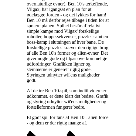
overnaturlige evner). Ben 10's ærkefjende,
Vilgax, har igangsat en plan for at
ødelægge Jorden - og det lykkes for ham!
Ben 10 må derfor rejse tilbage i tiden for at
spolere planen. Spillet består af relativt
simple kampe mod Vilgax' forskellige
robotter, hoppe-sekvenser, puzzles samt en
boss-kamp i slutningen af hver bane. De
forskellige puzzles kræver den rigtige brug
af alle Ben 10's former og alien-evner. Det
giver nogle gode og tilpas overkommelige
udfordringer. Grafikken ligner og
stemmerne er generelt rigtig gode.
Styringen udnytter wii'ens muligheder
godt
.
Af de tre Ben 10-spil, som indtil videre er
udkommet, er dette klart det bedste. Grafik
og styring udnytter wii'ens muligheder og
fortælleformen fungerer bedre
.
Et godt spil for fans af Ben 10 - alien force
- og dem er der rigtig mange af
.