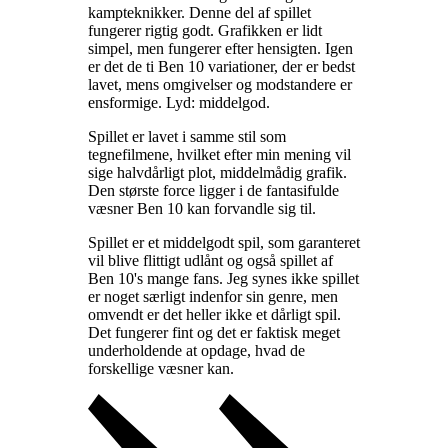
kampteknikker. Denne del af spillet
fungerer rigtig godt. Grafikken er lidt
simpel, men fungerer efter hensigten. Igen
er det de ti Ben 10 variationer, der er bedst
lavet, mens omgivelser og modstandere er
ensformige. Lyd: middelgod
.
Spillet er lavet i samme stil som
tegnefilmene, hvilket efter min mening vil
sige halvdårligt plot, middelmådig grafik.
Den største force ligger i de fantasifulde
væsner Ben 10 kan forvandle sig til
.
Spillet er et middelgodt spil, som garanteret
vil blive flittigt udlånt og også spillet af
Ben 10's mange fans. Jeg synes ikke spillet
er noget særligt indenfor sin genre, men
omvendt er det heller ikke et dårligt spil.
Det fungerer fint og det er faktisk meget
underholdende at opdage, hvad de
forskellige væsner kan
.