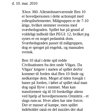
d. 10. mar. 2010
Xbox 360. Allestedsnærværende Ben 10
er hovedpersonen i dette actionspil med
rollespilselementer. Målgruppen er de 7-10
årige, hvilket stemmer overens med
sværhedsgraden. Spillet har på grund af
voldeligt indhold fået PEGI: 12, hvilket jeg
synes er en noget pedantisk dom.
Sværhedsgraden passer til målgruppen,
dog er sproget på engelsk, og manualen
svensk
.
Ben 10 skal i dette spil redde
Civilisationen fra den onde Vilgax. Da
Vilgax' krigere i starten af spillet derfor
kommer til Jorden skal Ben 10 finde og
nedkæmpe dem. Meget af tiden foregår i
baner på Jorden, i løbet af spillet skal man
dog også flyve i rummet. Man kan
transformere sig til 10 forskellige aliens
ved hjælp af hovedpersonens Omnitrix - et
slags rum-ur. Hver alien har sine forcer.
Der er masser af kampe, men spillet
indeholder også en del puzzles der skal