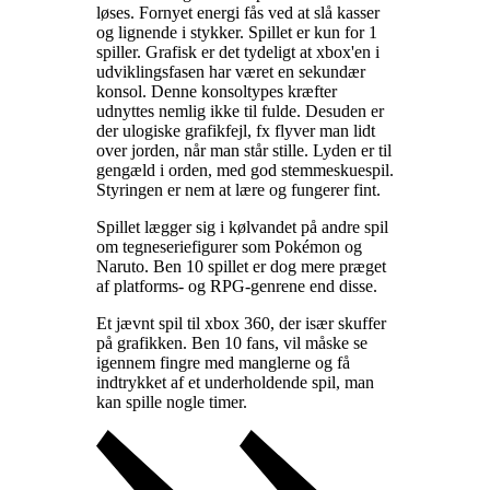
løses. Fornyet energi fås ved at slå kasser
og lignende i stykker. Spillet er kun for 1
spiller. Grafisk er det tydeligt at xbox'en i
udviklingsfasen har været en sekundær
konsol. Denne konsoltypes kræfter
udnyttes nemlig ikke til fulde. Desuden er
der ulogiske grafikfejl, fx flyver man lidt
over jorden, når man står stille. Lyden er til
gengæld i orden, med god stemmeskuespil.
Styringen er nem at lære og fungerer fint
.
Spillet lægger sig i kølvandet på andre spil
om tegneseriefigurer som Pokémon og
Naruto. Ben 10 spillet er dog mere præget
af platforms- og RPG-genrene end disse
.
Et jævnt spil til xbox 360, der især skuffer
på grafikken. Ben 10 fans, vil måske se
igennem fingre med manglerne og få
indtrykket af et underholdende spil, man
kan spille nogle timer
.