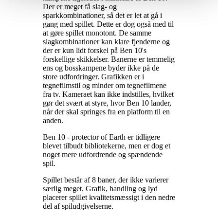
Der er meget få slag- og
sparkkombinationer, så det er let at gå i
gang med spillet. Dette er dog også med til
at gøre spillet monotont. De samme
slagkombinationer kan klare fjenderne og
der er kun lidt forskel på Ben 10's
forskellige skikkelser. Banerne er temmelig
ens og bosskampene byder ikke på de
store udfordringer. Grafikken er i
tegnefilmstil og minder om tegnefilmene
fra tv. Kameraet kan ikke indstilles, hvilket
gør det svært at styre, hvor Ben 10 lander,
når der skal springes fra en platform til en
anden
.
Ben 10 - protector of Earth er tidligere
blevet tilbudt bibliotekerne, men er dog et
noget mere udfordrende og spændende
spil
.
Spillet består af 8 baner, der ikke varierer
særlig meget. Grafik, handling og lyd
placerer spillet kvalitetsmæssigt i den nedre
del af spiludgivelserne
.