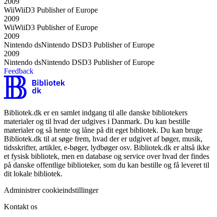
2009
Wii
Wii
D3 Publisher of Europe
2009
Wii
Wii
D3 Publisher of Europe
2009
Nintendo ds
Nintendo DS
D3 Publisher of Europe
2009
Nintendo ds
Nintendo DS
D3 Publisher of Europe
Feedback
Bibliotek.dk er en samlet indgang til alle danske bibliotekers
materialer og til hvad der udgives i Danmark. Du kan bestille
materialer og så hente og låne på dit eget bibliotek. Du kan bruge
Bibliotek.dk til at søge frem, hvad der er udgivet af bøger, musik,
tidsskrifter, artikler, e-bøger, lydbøger osv. Bibliotek.dk er altså ikke
et fysisk bibliotek, men en database og service over hvad der findes
på danske offentlige biblioteker, som du kan bestille og få leveret til
dit lokale bibliotek.
Administrer cookieindstillinger
Kontakt os