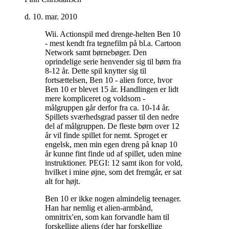
d. 10. mar. 2010
Wii. Actionspil med drenge-helten Ben 10
- mest kendt fra tegnefilm på bl.a. Cartoon
Network samt børnebøger. Den
oprindelige serie henvender sig til børn fra
8-12 år. Dette spil knytter sig til
fortsættelsen, Ben 10 - alien force, hvor
Ben 10 er blevet 15 år. Handlingen er lidt
mere kompliceret og voldsom -
målgruppen går derfor fra ca. 10-14 år.
Spillets sværhedsgrad passer til den nedre
del af målgruppen. De fleste børn over 12
år vil finde spillet for nemt. Sproget er
engelsk, men min egen dreng på knap 10
år kunne fint finde ud af spillet, uden mine
instruktioner. PEGI: 12 samt ikon for vold,
hvilket i mine øjne, som det fremgår, er sat
alt for højt
.
Ben 10 er ikke nogen almindelig teenager.
Han har nemlig et alien-armbånd,
omnitrix'en, som kan forvandle ham til
forskellige aliens (der har forskellige