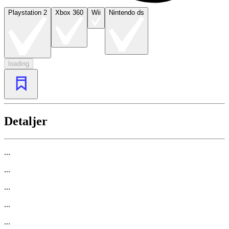
Playstation 2
Xbox 360
Wii
Nintendo ds
loading
Detaljer
...
...
...
...
...