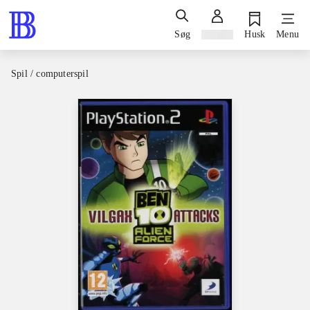
Søg
Log ind
Husk
Menu
Spil / computerspil