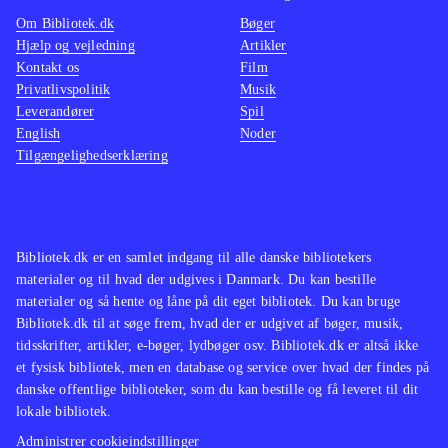
platformsbeat'm'up og Ben 10 - alien
udford
Om Bibliotek.dk
Bøger
force har også været tilbudt til
Spillet
Hjælp og vejledning
Artikler
Kontakt os
Film
bibliotekerne
.
variere
Privatlivspolitik
Musik
Spillet vil nok skabe mest glæde hos
handlin
Leverandører
Spil
fans af Ben 10 universet, da det som
kvalite
English
Noder
Tilgængelighedserklæring
platformspil er ret trivielt
.
spiludg
Bibliotek.dk er en samlet indgang til alle danske bibliotekers
materialer og til hvad der udgives i Danmark. Du kan bestille
materialer og så hente og låne på dit eget bibliotek. Du kan bruge
Bibliotek.dk til at søge frem, hvad der er udgivet af bøger, musik,
tidsskrifter, artikler, e-bøger, lydbøger osv. Bibliotek.dk er altså ikke
et fysisk bibliotek, men en database og service over hvad der findes på
danske offentlige biblioteker, som du kan bestille og få leveret til dit
lokale bibliotek.
Administrer cookieindstillinger