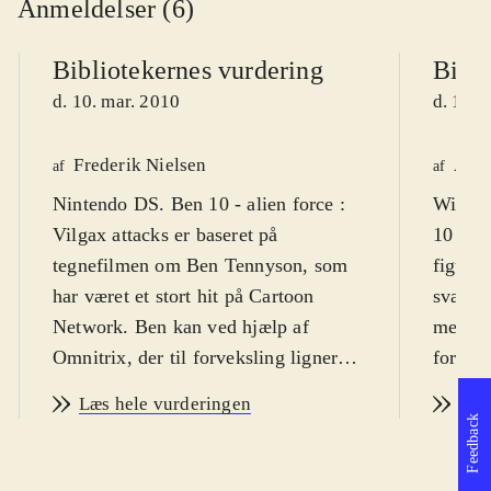
Anmeldelser (6)
Bibliotekernes vurdering
Bibli
d. 10. mar. 2010
d. 18. 
Frederik Nielsen
Astr
af
af
Nintendo DS. Ben 10 - alien force :
Wii, Pl
Vilgax attacks er baseret på
10 kan 
tegnefilmen om Ben Tennyson, som
figurer
har været et stort hit på Cartoon
sværhed
Network. Ben kan ved hjælp af
mestre
Omnitrix, der til forveksling ligner et
for vol
armbåndsur, men kommer fra det
overdr
Læs hele vurderingen
Læs
ydre rum, forvandle sig til 10
og slag
Feedback
forskellige væsner. Sværhedsgraden
Sproge
er middelsvær og spillets målgruppe
Cartoo