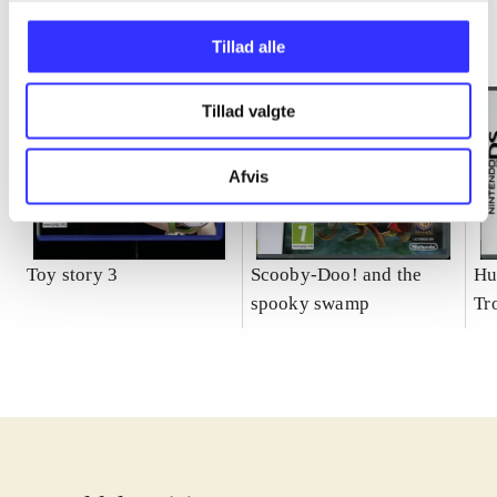
Tillad alle
Tillad valgte
Afvis
Toy story 3
Scooby-Doo! and the
Hu
spooky swamp
Tr