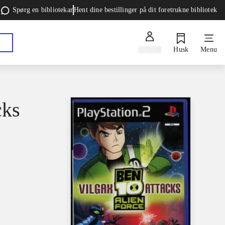
Spørg en bibliotekar
Hent dine bestillinger på dit foretrukne bibliotek
Log ind
Husk
Menu
cks