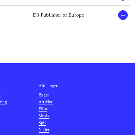
D3 Publisher of Europe
Afdelinger
k
Bøger
ning
Artikler
Film
Musik
Spil
Noder