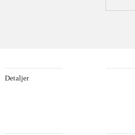
Detaljer
...
...
...
...