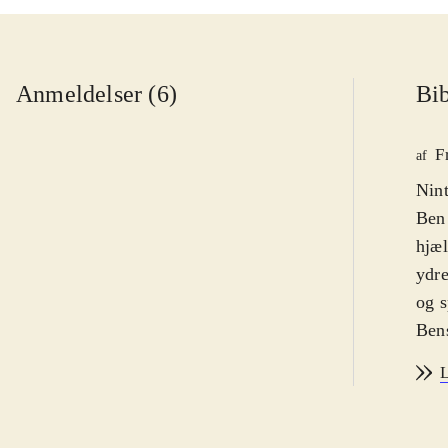
Anmeldelser (6)
Bib
F
af
Nint
Ben 
hjæl
ydre
og s
Bens
lykk
L
forh
være
tids