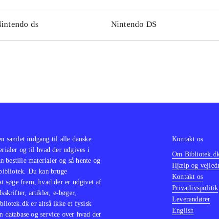
intendo ds
Nintendo DS
en samlet indgang til alle danske
Kontakt os
erialer og til hvad der udgives i
Om Bibliotek.d
 bestille materialer og så hente og
Hjælp og vejled
 bibliotek. Du kan bruge
Kontakt os
 at søge frem, hvad der er udgivet af
Privatlivspolitik
sskrifter, artikler, e-bøger,
Leverandører
bliotek.dk er altså ikke et fysisk
English
n database og service over hvad der