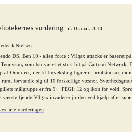
liotekernes vurdering
d. 10. mar. 2010
rederik Nielsen
endo DS. Ben 10 - alien force : Vilgax attacks er baseret p
Tennyson, som har været et stort hit på Cartoon Network. 
p af Omnitrix, der til forveksling ligner et armbåndsur, me
 rum, forvandle sig til 10 forskellige væsner. Sværhedsgra
pillets målgruppe er fra 9+. PEGI: 12 og ikon for vold. Spr
 værste fjende Vilgax invaderer jorden ved hjælp af et sup
es, men Professor Paradox får Ben og hans venner tilbage i 
æs hele vurderingen
indre katastrofen. Hvis man ikke kender til tegnefilmen kan 
 lidt forvirrende, selvom at det ofte er et ligetil platformspil
punkter, hvor jeg ikke helt forstod meningen med spillet. Be