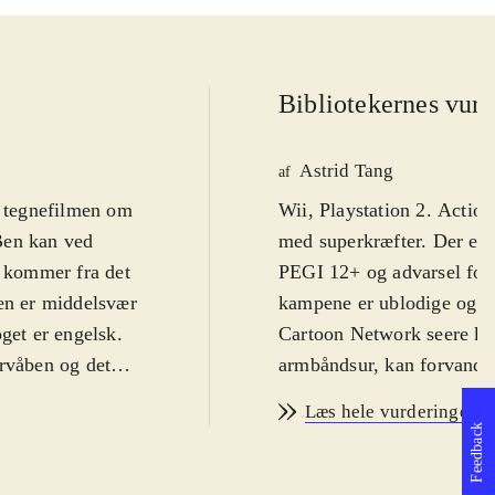
Bibliotekernes vurd
Astrid Tang
af
å tegnefilmen om
Wii, Playstation 2. Action
Ben kan ved
med superkræfter. Der er t
n kommer fra det
PEGI 12+ og advarsel for 
den er middelsvær
kampene er ublodige og sl
oget er engelsk
.
Cartoon Network seere ken
ervåben og det
armbåndsur, kan forvandle 
tiden, så de kan
kræfter. Sammen med kus
Læs hele vurderingen
spillet godt
kampen op mod ondsindede
Feedback
, var der flere
eller et af hans alterego
n har 10
rumvæsner. En anden spill