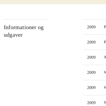
fors
nødv
hvor
Ben 
Informationer og
2009
P
bonu
udgaver
spil
2009
P
ikke
desv
2009
X
Spil
være
Spil
2009
W
plat
2009
W
2009
N