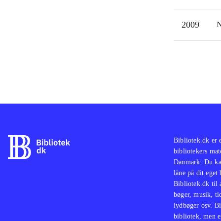
2009
N
Bibliotek.dk er 
bibliotekers mat
Danmark. Du kan
låne på dit eget
Bibliotek.dk til
bøger, musik, tid
lydbøger osv. Bi
bibliotek, men e