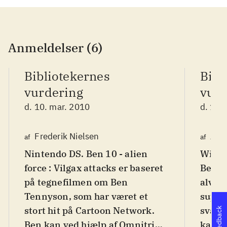
Anmeldelser (6)
Bibliotekernes
Bibl
vurdering
vurd
d. 10. mar. 2010
d. 18.
Frederik Nielsen
Astr
af
af
Nintendo DS. Ben 10 - alien
Wii, P
force : Vilgax attacks er baseret
Ben 10
på tegnefilmen om Ben
alver
Tennyson, som har været et
superk
stort hit på Cartoon Network.
sværhe
Feedback
Ben kan ved hjælp af Omnitrix,
kan m