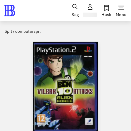
Søg
Log ind
Husk
Menu
Spil / computerspil