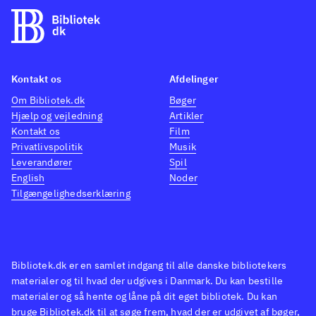
hele meget typisk for genren.
udford
Grafikken er faktisk ret pæn og
tegne
spillet minder generelt meget
tegne
om et afsnit af serien. Lydsiden
kan ik
Kontakt os
Afdelinger
er ret kedelig og ikke meget
det sv
Om Bibliotek.dk
Bøger
mere end ensformig musik til
lander
Hjælp og vejledning
Artikler
Kontakt os
Film
de forskellige baner. Spillet
en pl
Privatlivspolitik
Musik
udnytter desværre aldrig rigtigt
Ben 10
Leverandører
Spil
de muligheder som DS'en har
.
tidlig
English
Noder
Spillet er et traditionel
bibli
Tilgængelighedserklæring
platformsbeat'm'up og Ben 10 -
noget
alien force har også været
spænd
tilbudt til bibliotekerne
.
Spille
Bibliotek.dk er en samlet indgang til alle danske bibliotekers
Spillet vil nok skabe mest
ikke v
materialer og til hvad der udgives i Danmark. Du kan bestille
glæde hos fans af Ben 10
Grafik
materialer og så hente og låne på dit eget bibliotek. Du kan
universet, da det som
spille
bruge Bibliotek.dk til at søge frem, hvad der er udgivet af bøger,