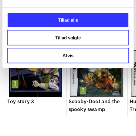
Minder om
Tillad alle
Tillad valgte
Afvis
Toy story 3
Scooby-Doo! and the
Hu
spooky swamp
Tr