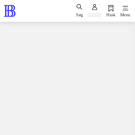
Søg
Log ind
Husk
Menu
Spil / computerspil
Playstation 2, 2009