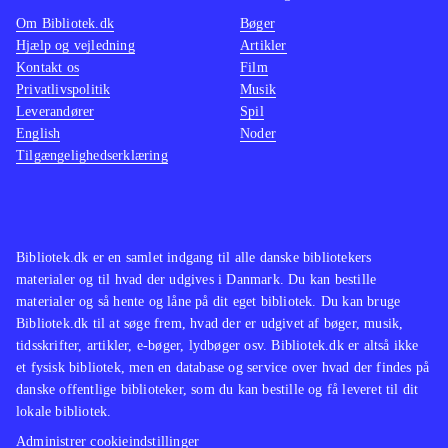
platformsbeat'm'up og Ben 10 - alien
udford
Om Bibliotek.dk
Bøger
force har også været tilbudt til
Spillet
Hjælp og vejledning
Artikler
Kontakt os
Film
bibliotekerne
.
variere
Privatlivspolitik
Musik
Spillet vil nok skabe mest glæde hos
handlin
Leverandører
Spil
fans af Ben 10 universet, da det som
kvalite
English
Noder
Tilgængelighedserklæring
platformspil er ret trivielt
.
spiludg
Bibliotek.dk er en samlet indgang til alle danske bibliotekers
materialer og til hvad der udgives i Danmark. Du kan bestille
materialer og så hente og låne på dit eget bibliotek. Du kan bruge
Bibliotek.dk til at søge frem, hvad der er udgivet af bøger, musik,
tidsskrifter, artikler, e-bøger, lydbøger osv. Bibliotek.dk er altså ikke
et fysisk bibliotek, men en database og service over hvad der findes på
danske offentlige biblioteker, som du kan bestille og få leveret til dit
lokale bibliotek.
Administrer cookieindstillinger