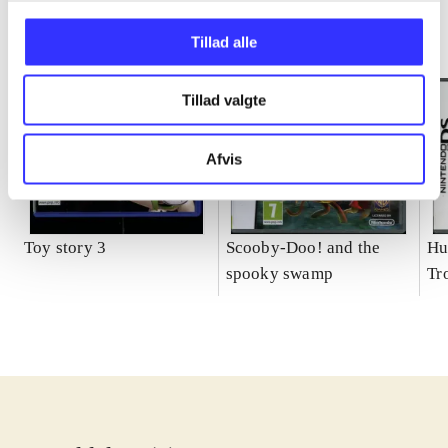
Tillad alle
Tillad valgte
Afvis
Toy story 3
Scooby-Doo! and the
Hu
spooky swamp
Tr