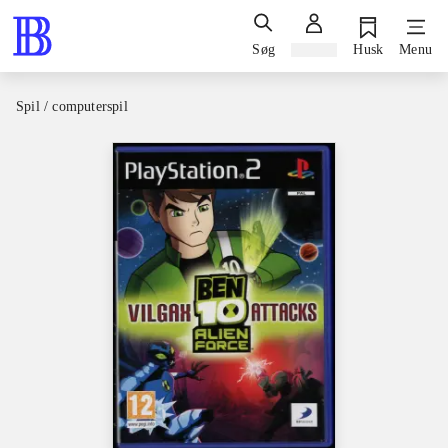
Søg
Log ind
Husk
Menu
Spil / computerspil