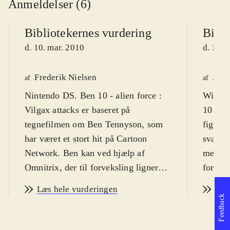
Anmeldelser (6)
Bibliotekernes vurdering
Bibli
d. 10. mar. 2010
d. 18. 
Frederik Nielsen
Astr
af
af
Nintendo DS. Ben 10 - alien force :
Wii, Pl
Vilgax attacks er baseret på
10 kan 
tegnefilmen om Ben Tennyson, som
figurer
har været et stort hit på Cartoon
sværhed
Network. Ben kan ved hjælp af
mestre
Omnitrix, der til forveksling ligner et
for vol
armbåndsur, men kommer fra det
overdr
Læs hele vurderingen
Læs
ydre rum, forvandle sig til 10
og slag
Feedback
forskellige væsner. Sværhedsgraden
Sproge
er middelsvær og spillets målgruppe
Cartoo