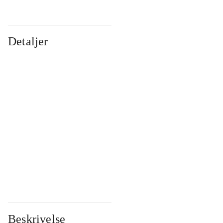
Detaljer
...
...
...
...
...
...
...
...
...
...
...
...
Beskrivelse