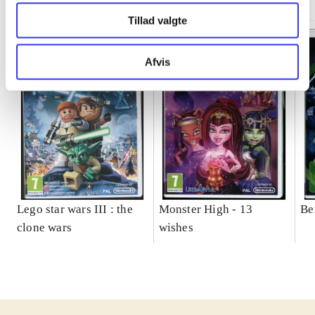
Tillad valgte
Afvis
Lego star wars III : the
Monster High - 13
Be
clone wars
wishes