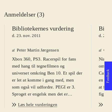
Anmeldelser (3)
Bibliotekernes vurdering
Bibli
d. 23. nov. 2011
d. 23. 
Peter Martin Jørgensen
Ole 
af
af
Xbox 360, PS3. Racerspil for fans
Ninten
med hang til tegnefilmen og
om Ben
Feedback
universet omkring Ben 10. Et spil der
Cartoo
er let at komme i gang med, men
en fris
som også vil udfordre. PEGI er 3.
at forv
Sproget er engelsk men det er
figurer
underordnet, da det at køre ræs er det
spil m
Læs hele vurderingen
Læs
vigtige
.
det er 