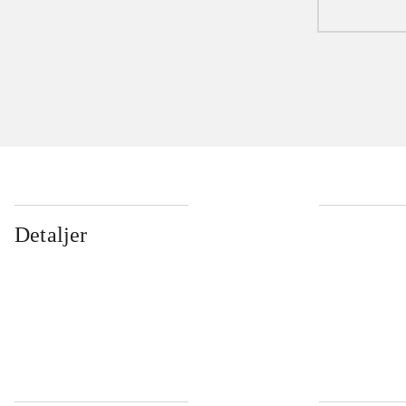
Detaljer
...
...
...
...