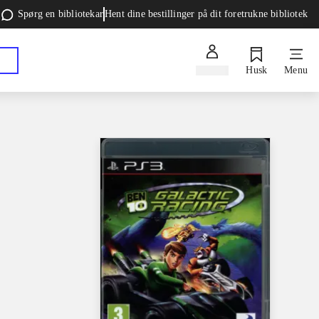
Spørg en bibliotekar
Hent dine bestillinger på dit foretrukne bibliotek
Log ind
Husk
Menu