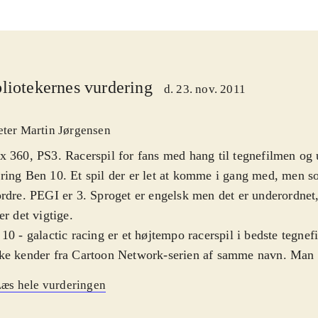
liotekernes vurdering
d. 23. nov. 2011
eter Martin Jørgensen
 360, PS3. Racerspil for fans med hang til tegnefilmen og 
ing Ben 10. Et spil der er let at komme i gang med, men s
rdre. PEGI er 3. Sproget er engelsk men det er underordnet,
er det vigtige
.
10 - galactic racing er et højtempo racerspil i bedste tegne
ke kender fra Cartoon Network-serien af samme navn. Man 
erige figurer fra universet, sit køretøj og så af sted. Under
æs hele vurderingen
e powerups op, der giver adgang til diverse våben, der gør l
tanderne. Banerne befinder sig på en lang række planeter fr