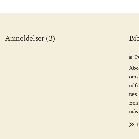
Anmeldelser (3)
Bib
P
af
Xbox
omkr
udfo
ræs 
Ben 
mås
farv
L
saml
mods