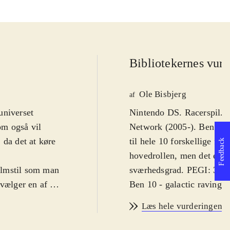
Bibliotekernes vurd
Ole Bisbjerg
af
universet
Nintendo DS. Racerspil. 
om også vil
Network (2005-). Ben 10 er
 da det at køre
til hele 10 forskellige fig
Feedback
hovedrollen, men det er fø
filmstil som man
sværhedsgrad. PEGI: 3 år.
vælger en af de
Ben 10 - galactic raving t
vejs kan man
forskellige kørere (figur
Læs hele vurderingen
øbet surt for
og de onde. Man skal gen
a serien, der
tilgængelige. Gameplay ru