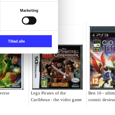
Marketing
Tillad alle
verse
Lego Pirates of the
Ben 10 - ultim
Caribbean : the video game
cosmic destru