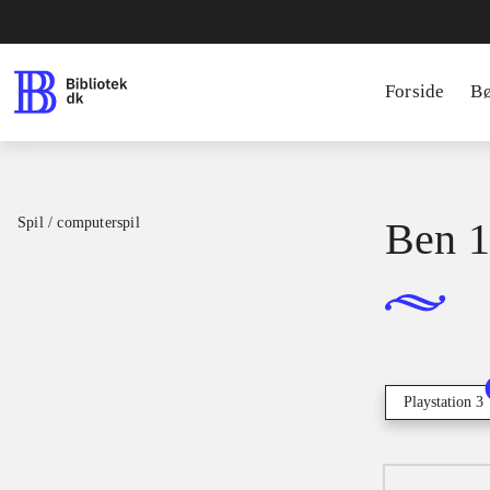
Forside
B
Spil / computerspil
Ben 1
Playstation 3