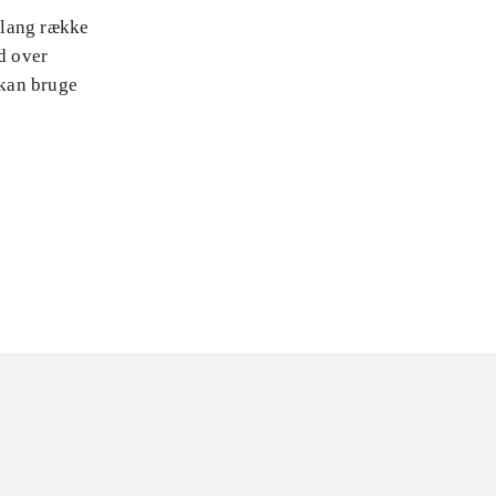
n lang række
d over
 kan bruge