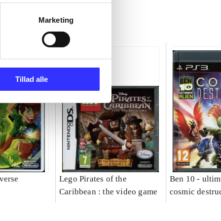
Marketing
Tillad alle
verse
Lego Pirates of the
Ben 10 - ultim
Caribbean : the video game
cosmic destru