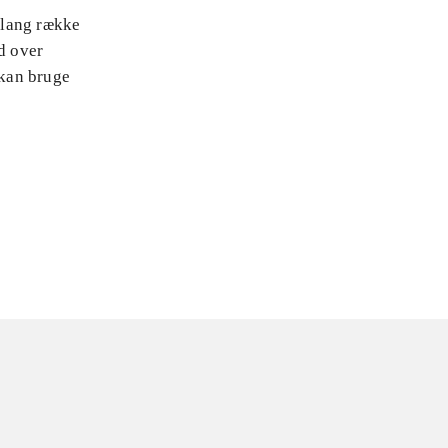
n lang række
d over
 kan bruge