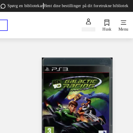
Spørg en bibliotekar
Hent dine bestillinger på dit foretrukne bibliotek
Log ind
Husk
Menu