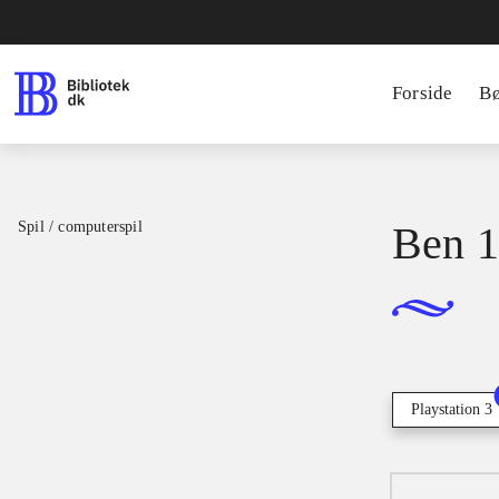
Forside
B
Spil / computerspil
Ben 1
Playstation 3