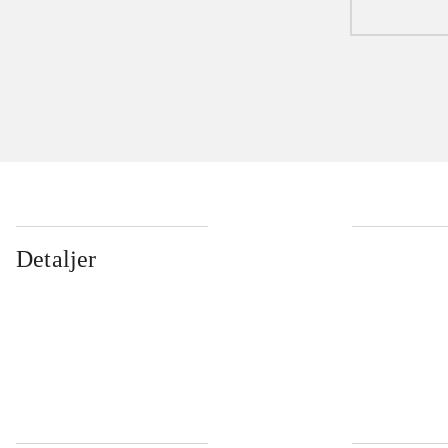
Detaljer
...
...
...
...