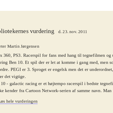
liotekernes vurdering
d. 23. nov. 2011
eter Martin Jørgensen
 360, PS3. Racerspil for fans med hang til tegnefilmen og 
ing Ben 10. Et spil der er let at komme i gang med, men s
rdre. PEGI er 3. Sproget er engelsk men det er underordnet,
er det vigtige
.
10 - galactic racing er et højtempo racerspil i bedste tegne
ke kender fra Cartoon Network-serien af samme navn. Man 
erige figurer fra universet, sit køretøj og så af sted. Under
æs hele vurderingen
e powerups op, der giver adgang til diverse våben, der gør l
tanderne. Banerne befinder sig på en lang række planeter fr