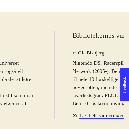
Bibliotekernes vurd
Ole Bisbjerg
af
universet
Nintendo DS. Racerspil. 
om også vil
Network (2005-). Ben 10 er
 da det at køre
til hele 10 forskellige fig
Feedback
hovedrollen, men det er fø
filmstil som man
sværhedsgrad. PEGI: 3 år.
vælger en af de
Ben 10 - galactic raving t
vejs kan man
forskellige kørere (figur
Læs hele vurderingen
øbet surt for
og de onde. Man skal gen
a serien, der
tilgængelige. Gameplay ru