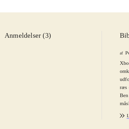
Anmeldelser (3)
Bib
P
af
Xbox
omkr
udfo
ræs 
Ben 
mås
farv
L
saml
mods