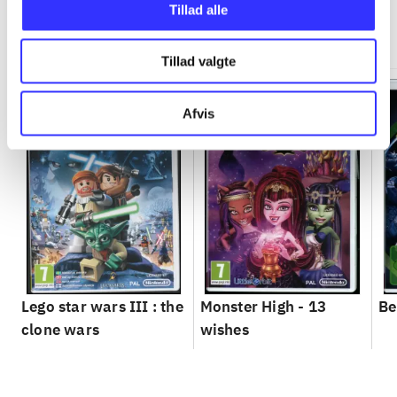
Tillad alle
Minder om
Tillad valgte
Afvis
Lego star wars III : the
Monster High - 13
Be
clone wars
wishes