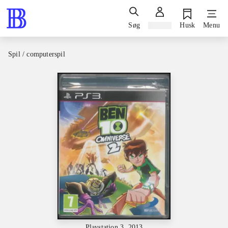
Søg
Log ind
Husk
Menu
Spil / computerspil
Playstation 3, 2013