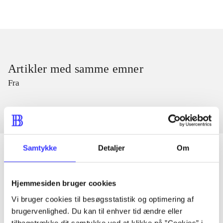
Artikler med samme emner
Fra
Samtykke
Detaljer
Om
Artikler
Hjemmesiden bruger cookies
Alle registrerede artikler fordelt på udgivelser
Vi bruger cookies til besøgsstatistik og optimering af
brugervenlighed. Du kan til enhver tid ændre eller
tilbagetrække dit samtykke ved at klikke på ”Cookies” i