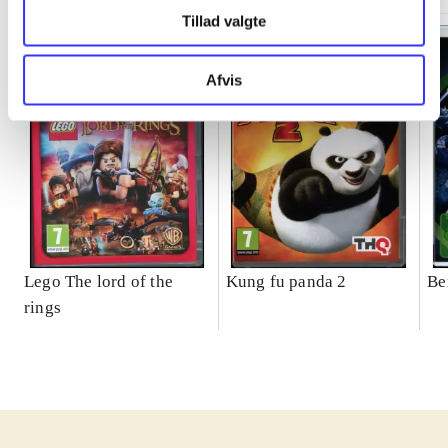
Tillad valgte
Afvis
Lego The lord of the
Kung fu panda 2
Be
rings