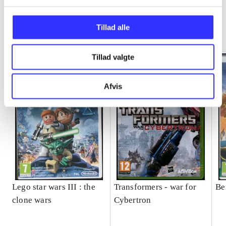
Minder om
Tillad alle
Tillad valgte
Afvis
Lego star wars III : the
Transformers - war for
Be
clone wars
Cybertron