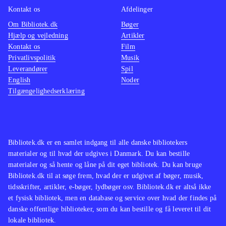
Spilfigurens ry vil på forhånd virke
"Omniv
Kontakt os
Afdelinger
tiltrækkende på drengene, og når de
layout
Om Bibliotek.dk
Bøger
får det mellem hænderne, vil de
marked
Hjælp og vejledning
Artikler
heller ikke blive skuffede, da
dog en 
Kontakt os
Film
opgaverne hverken er for svære eller
Ben 10
Privatlivspolitik
Musik
Leverandører
Spil
for lette. Der er fin variation, idet
bekend
English
Noder
man kan skifte mellem superheltene
vennen
Tilgængelighedserklæring
og opgavetyperne ændrer sig også
udgive
undervejs. Selvom der er udgivet
fart o
flere spil med Ben 10, kan
er godt
bibliotekerne sagtens bruge et mere
.
varer. 
Bibliotek.dk er en samlet indgang til alle danske bibliotekers
materialer og til hvad der udgives i Danmark. Du kan bestille
spille
materialer og så hente og låne på dit eget bibliotek. Du kan bruge
Bibliotek.dk til at søge frem, hvad der er udgivet af bøger, musik,
tidsskrifter, artikler, e-bøger, lydbøger osv. Bibliotek.dk er altså ikke
et fysisk bibliotek, men en database og service over hvad der findes på
danske offentlige biblioteker, som du kan bestille og få leveret til dit
lokale bibliotek.