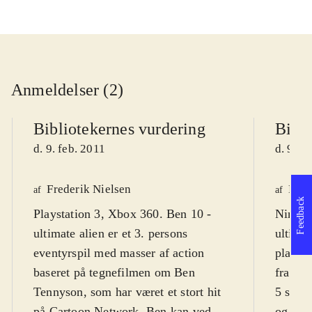
Anmeldelser (2)
Bibliotekernes vurdering
Bibli
d. 9. feb. 2011
d. 9. f
Frederik Nielsen
Lone
af
af
Feedback
Playstation 3, Xbox 360. Ben 10 -
Ninten
ultimate alien er et 3. persons
ultimat
eventyrspil med masser af action
platfor
baseret på tegnefilmen om Ben
fra 7-
Tennyson, som har været et stort hit
5 spro
på Cartoon Network. Ben kan ved
og til 