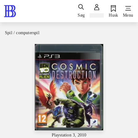
Søg
Log ind
Husk
Menu
Spil / computerspil
Playstation 3, 2010