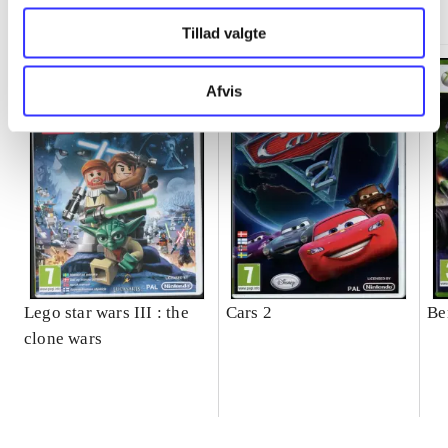
Tillad valgte
Afvis
Lego star wars III : the
Cars 2
Be
clone wars