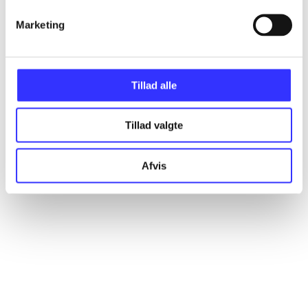
Marketing
Artikler
Alle registrerede artikler fordelt på udgivelser
Tillad alle
...
Tillad valgte
...
Afvis
...
...
...