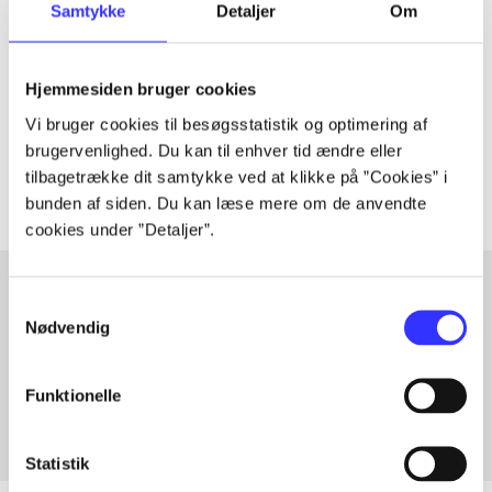
Samtykke
Detaljer
Om
Artiklen er en del af
lorem ipsum dolor sit amet ...
Hjemmesiden bruger cookies
Tidsskrift
Vi bruger cookies til besøgsstatistik og optimering af
Artiklerne i
handler ofte om
brugervenlighed. Du kan til enhver tid ændre eller
tilbagetrække dit samtykke ved at klikke på ”Cookies” i
bunden af siden. Du kan læse mere om de anvendte
cookies under ”Detaljer”.
Samtykkevalg
Nødvendig
Artikler med samme emner
Fra
Funktionelle
Statistik