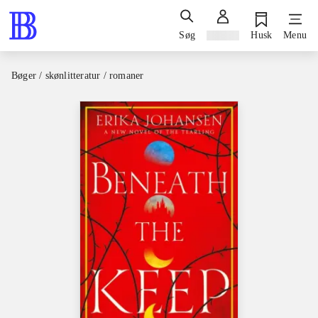
Søg
Log ind
Husk
Menu
Bøger / skønlitteratur / romaner