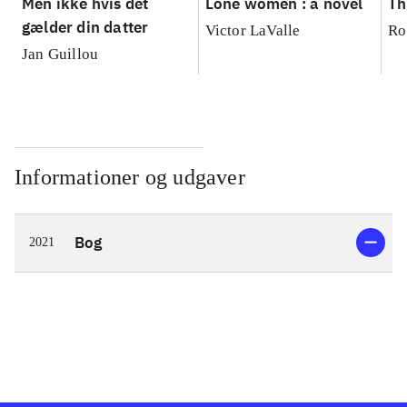
Men ikke hvis det
Lone women : a novel
Th
gælder din datter
Victor LaValle
Ro
Jan Guillou
Informationer og udgaver
Bog
2021