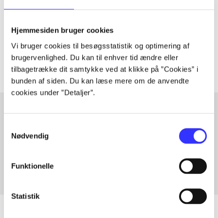
lorem ipsum dolor sit amet ...
Hjemmesiden bruger cookies
Tidsskrift
Vi bruger cookies til besøgsstatistik og optimering af
Artiklerne i
handler ofte om
brugervenlighed. Du kan til enhver tid ændre eller
tilbagetrække dit samtykke ved at klikke på ”Cookies” i
bunden af siden. Du kan læse mere om de anvendte
cookies under ”Detaljer”.
Samtykkevalg
Artikler med samme emner
Nødvendig
Fra
Funktionelle
Statistik