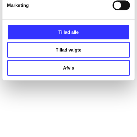
Marketing
Artikler
Alle registrerede artikler fordelt på udgivelser
Tillad alle
...
Tillad valgte
...
Afvis
...
...
...