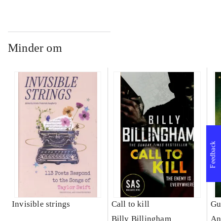
Minder om
Feedback
Invisible strings
Call to kill
Gu
Billy Billingham
An