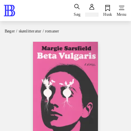
Søg
Log ind
Husk
Menu
Bøger / skønlitteratur / romaner