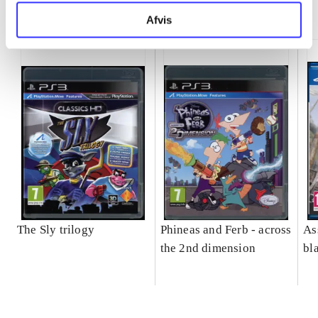
Minder om
Afvis
The Sly trilogy
Phineas and Ferb - across
As
the 2nd dimension
bl