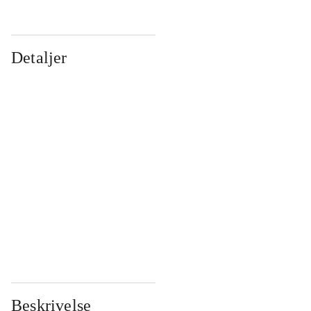
Detaljer
...
...
...
...
...
...
...
...
...
...
...
...
Beskrivelse