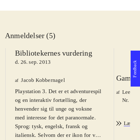
Anmeldelser (5)
Bibliotekernes vurdering
d. 26. sep. 2013
Feedback
Game r
Jacob Kobbernagel
af
Playstation 3. Det er et adventurespil
Lee We
af
og en interaktiv fortælling, der
Nr. 139
henvender sig til unge og voksne
med interesse for det paranormale.
Læs an
Sprog: tysk, engelsk, fransk og
italiensk. Selvom der er ikon for vold