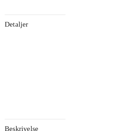
Detaljer
...
...
...
...
...
...
...
...
...
...
...
...
Beskrivelse