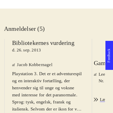
Anmeldelser (5)
Bibliotekernes vurdering
d. 26. sep. 2013
Feedback
Game r
Jacob Kobbernagel
af
Playstation 3. Det er et adventurespil
Lee We
af
og en interaktiv fortælling, der
Nr. 139
henvender sig til unge og voksne
med interesse for det paranormale.
Læs an
Sprog: tysk, engelsk, fransk og
italiensk. Selvom der er ikon for vold