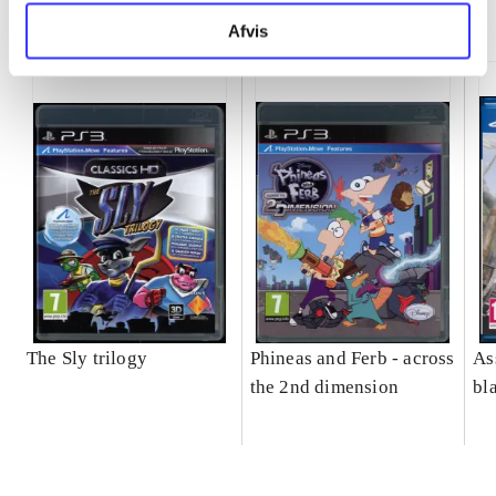
Minder om
Afvis
The Sly trilogy
Phineas and Ferb - across
As
the 2nd dimension
bl