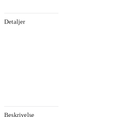
Detaljer
...
...
...
...
...
...
...
...
...
...
...
...
Beskrivelse