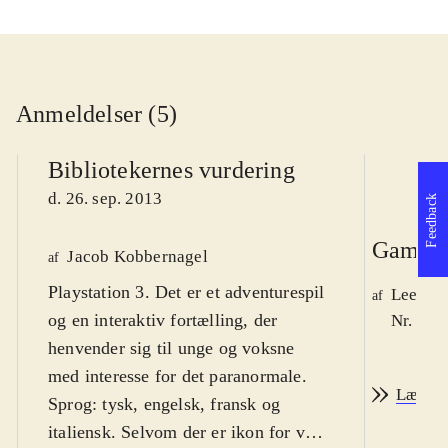
Anmeldelser (5)
Bibliotekernes vurdering
d. 26. sep. 2013
Feedback
Game r
Jacob Kobbernagel
af
Playstation 3. Det er et adventurespil
Lee We
af
og en interaktiv fortælling, der
Nr. 139
henvender sig til unge og voksne
med interesse for det paranormale.
Læs an
Sprog: tysk, engelsk, fransk og
italiensk. Selvom der er ikon for vold