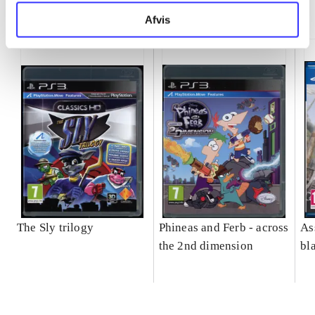
Minder om
Afvis
The Sly trilogy
Phineas and Ferb - across
As
the 2nd dimension
bl