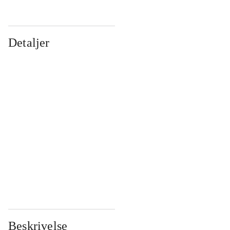
Detaljer
...
...
...
...
...
...
...
...
...
...
...
...
Beskrivelse