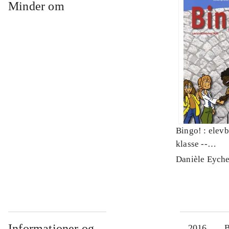
Minder om
Bingo! : elevb
klasse --
Lærervejledn
Danièle Eych
Informationer og
2016