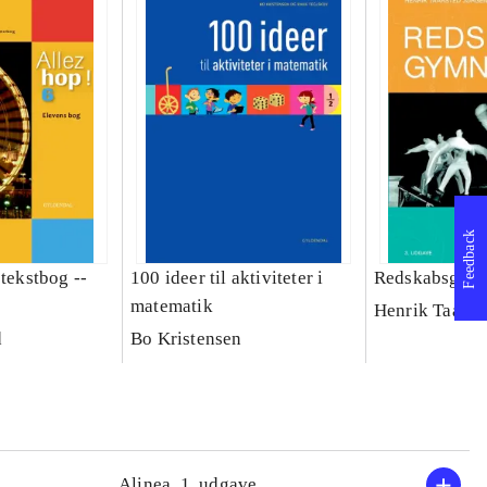
Feedback
 tekstbog --
100 ideer til aktiviteter i
Redskabsgymn
matematik
Henrik Taarst
d
Bo Kristensen
Alinea, 1. udgave