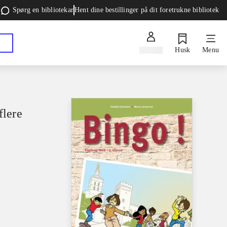
Spørg en bibliotekar
Hent dine bestillinger på dit foretrukne bibliotek
Log ind
Husk
Menu
flere