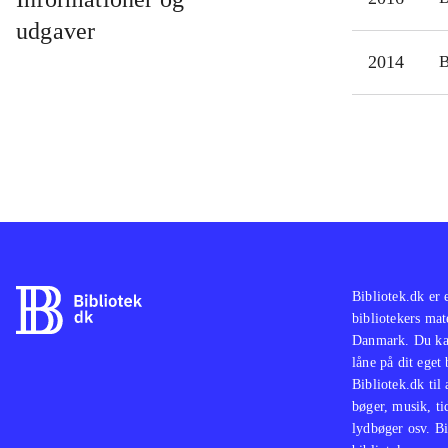
udgaver
2014
Bibliotek.dk er 
bibliotekers mat
Danmark. Du kan
låne på dit eget
Bibliotek.dk til
bøger, musik, tid
lydbøger osv. Bi