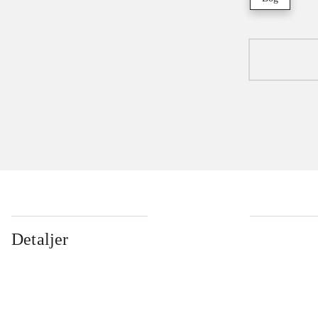
Detaljer
...
...
...
...