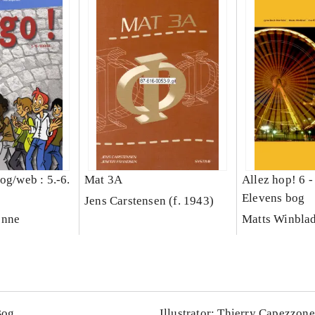
og/web : 5.-6.
Mat 3A
Allez hop! 6 -
Elevens bog
Jens Carstensen (f. 1943)
ing/web
enne
Matts Winbla
Bog
Illustrator: Thierry Capezzone