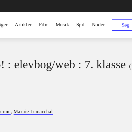
øger
Artikler
Film
Musik
Spil
Noder
Søg
! : elevbog/web : 7. klasse
(
,
henne
Maruie Lemarchal