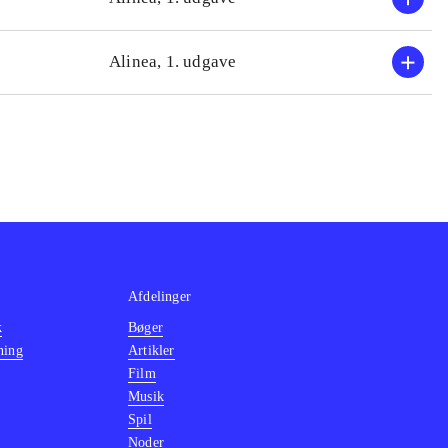
Alinea, 1. udgave
Afdelinger
k
Bøger
ning
Artikler
Film
Musik
Spil
Noder