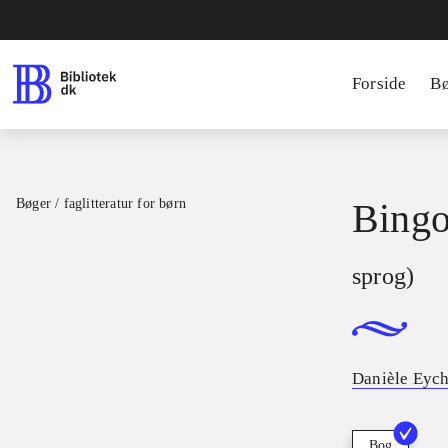
Forside
B
Bøger / faglitteratur for børn
Bingo
sprog)
Danièle Eyc
Bog