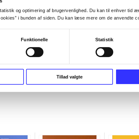
s
atistik og optimering af brugervenlighed. Du kan til enhver tid æn
ookies” i bunden af siden. Du kan læse mere om de anvendte co
Funktionelle
Statistik
Tillad valgte