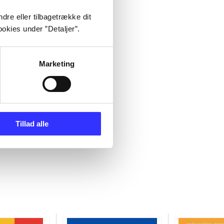
dre eller tilbagetrække dit
okies under ”Detaljer”.
Marketing
Tillad alle