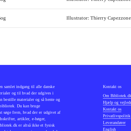
Bog
Illustrator: Thierry Capezzone
en samlet indgang til alle danske
Kontakt os
erialer og til hvad der udgives i
Om Bibliotek.d
 bestille materialer og så hente og
Hjælp og vejled
 bibliotek. Du kan bruge
Kontakt os
 at søge frem, hvad der er udgivet af
Privatlivspolitik
sskrifter, artikler, e-bøger,
Leverandører
bliotek.dk er altså ikke et fysisk
English