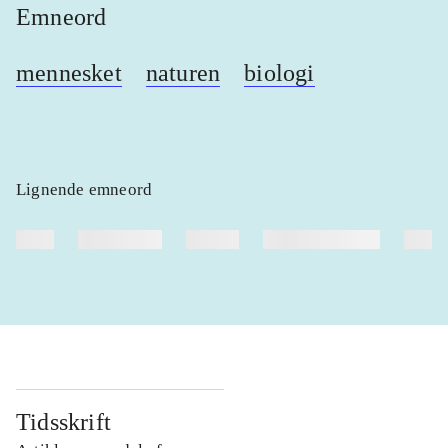
Emneord
mennesket
naturen
biologi
Lignende emneord
heste
børnebøger
ridning
hestesygdomme
vokal
Tidsskrift