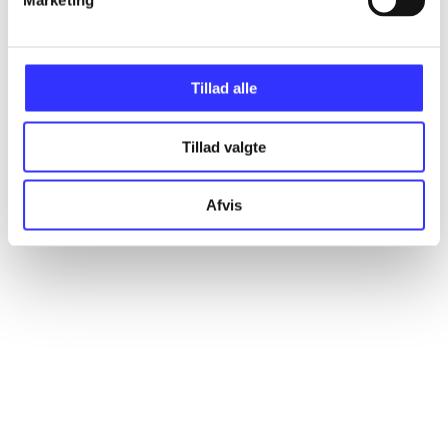
Marketing
Artikler
Alle registrerede artikler fordelt på udgivelser
Tillad alle
...
Tillad valgte
...
Afvis
...
...
...