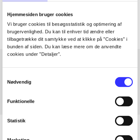
lorem ipsum dolor sit amet ...
Tidsskrift
Hjemmesiden bruger cookies
Artiklerne i
handler ofte om
Vi bruger cookies til besøgsstatistik og optimering af
brugervenlighed. Du kan til enhver tid ændre eller
tilbagetrække dit samtykke ved at klikke på ”Cookies” i
bunden af siden. Du kan læse mere om de anvendte
cookies under ”Detaljer”.
Artikler med samme emner
Samtykkevalg
Nødvendig
Fra
Funktionelle
Statistik