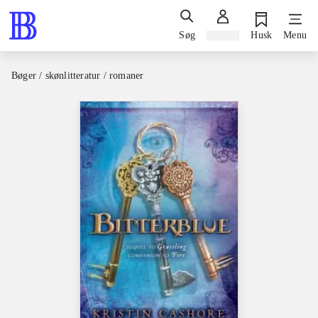
Søg
Log ind
Husk
Menu
Bøger / skønlitteratur / romaner