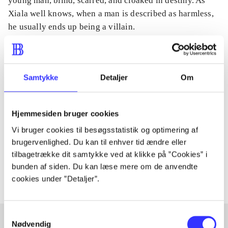
young man, blind, scarred, and cloaked in destiny. As
Xiala well knows, when a man is described as harmless,
he usually ends up being a villain.
Samtykke
Detaljer
Om
Tidsskrift
Artiklen er en del af
Hjemmesiden bruger cookies
lorem ipsum dolor sit amet ...
Vi bruger cookies til besøgsstatistik og optimering af
Tidsskrift
brugervenlighed. Du kan til enhver tid ændre eller
tilbagetrække dit samtykke ved at klikke på ”Cookies” i
Artiklerne i
handler ofte om
bunden af siden. Du kan læse mere om de anvendte
cookies under ”Detaljer”.
Samtykkevalg
Nødvendig