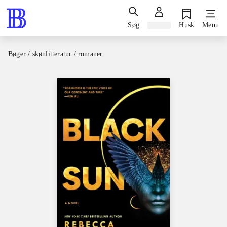
Søg
Log ind
Husk
Menu
Bøger / skønlitteratur / romaner