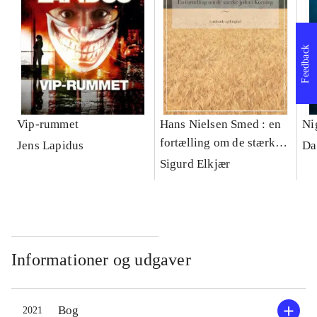
Feedback
Vip-rummet
Hans Nielsen Smed : en
Ni
fortælling om de stærke
Jens Lapidus
Da
jyder i Korning
Sigurd Elkjær
Informationer og udgaver
Bog
2021