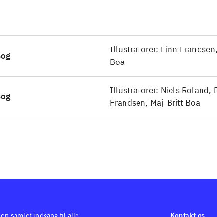
Illustratorer: Finn Frandsen,
Bog
Boa
Illustratorer: Niels Roland, 
Bog
Frandsen, Maj-Britt Boa
 en samlet indgang til alle
Kontakt os