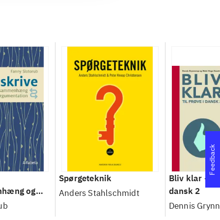
Feedback
Spørgeteknik
Bliv klar - til
nhæng og
dansk 2
Anders Stahlschmidt
on
ub
Dennis Gryn