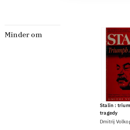
Minder om
Stalin : triu
tragedy
Dmitrij Volk