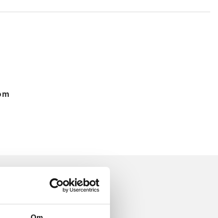
 om
Om