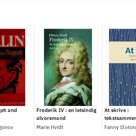
mph and
Frederik IV : en letsindig
At skrive :
alvorsmand
tekstsamme
argumentati
ogonov
Marie Hvidt
Fanny Slotor