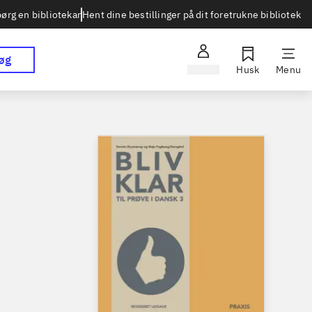
Hent dine bestillinger på dit foretrukne bibliotek
ørg en bibliotekar
øg
Log ind
Husk
Menu