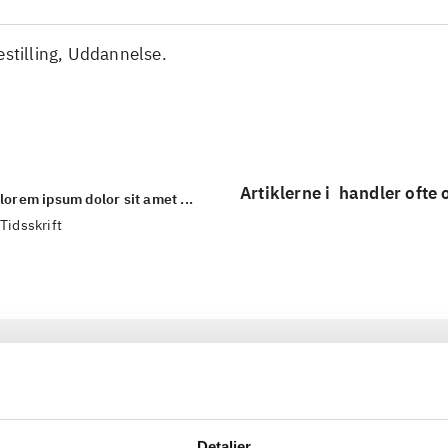
estilling, Uddannelse.
Artiklerne i
handler ofte
lorem ipsum dolor sit amet ...
Tidsskrift
Detaljer