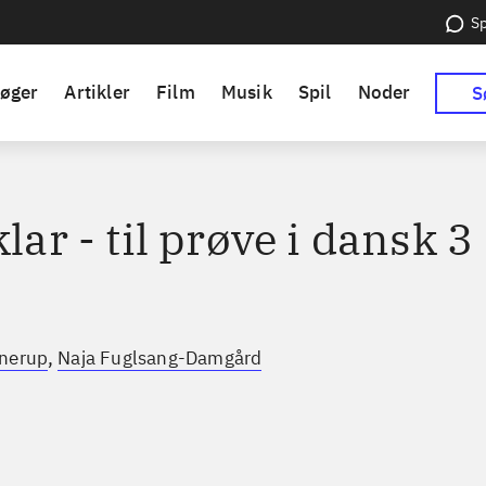
Sp
øger
Artikler
Film
Musik
Spil
Noder
S
klar - til prøve i dansk 3
,
nnerup
Naja Fuglsang-Damgård