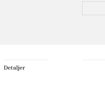
Detaljer
...
...
...
...