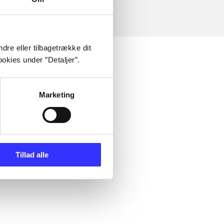
dre eller tilbagetrække dit
okies under ”Detaljer”.
Marketing
Tillad alle