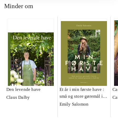
Minder om
Den levende have
Et år i min første have :
Ca
små og store gøremål i
Claus Dalby
Ca
haven måned for måned
Emily Salomon
gennem et helt år