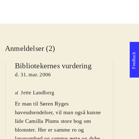
Anmeldelser (2)
Feedback
Bibliotekernes vurdering
d. 31. mar. 2006
Jette Landberg
P
af
Er man til Søren Ryges
af
haveudsendelser, vil man også kunne
lide Camilla Plums store bog om
blomster. Her er samme ro og
langsomhed og samme ægte og dybe