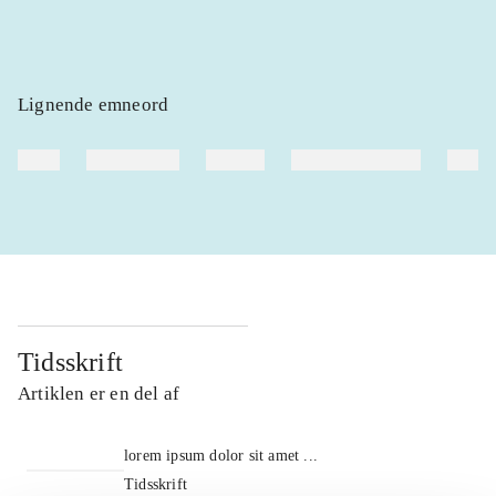
Lignende emneord
heste
børnebøger
ridning
hestesygdomme
vokal
Tidsskrift
Artiklen er en del af
lorem ipsum dolor sit amet ...
Tidsskrift