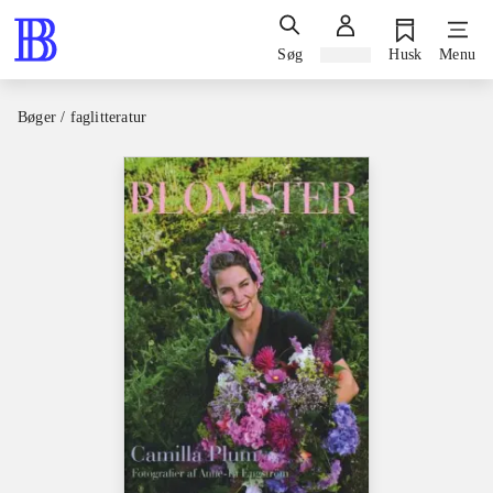
Søg
Log ind
Husk
Menu
Bøger / faglitteratur