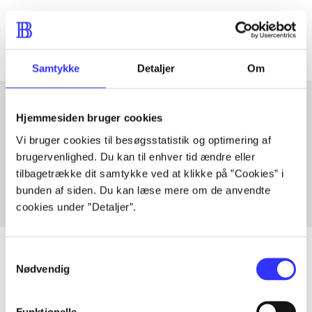
Artiklerne i
handler ofte om
Samtykke
Detaljer
Om
Hjemmesiden bruger cookies
Artikler med samme emner
Vi bruger cookies til besøgsstatistik og optimering af
Fra
brugervenlighed. Du kan til enhver tid ændre eller
tilbagetrække dit samtykke ved at klikke på ”Cookies” i
bunden af siden. Du kan læse mere om de anvendte
cookies under ”Detaljer”.
Samtykkevalg
Nødvendig
Artikler
Funktionelle