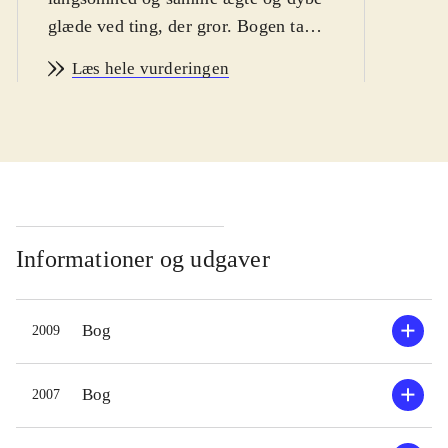
glæde ved ting, der gror. Bogen tager
udgangspunkt i Camillas egen have
Læs hele vurderingen
på Fuglebjerggaard ved Helsinge, og
hun øser af sine erfaringer med de
første ti år i haven. Det er ikke sådan
en lille rækkehushave men en stor
landbohave med mange afdelinger, så
det vil ikke være alt, man kan gøre
efter så langtfra. Men alligevel kan
Informationer og udgaver
bogen bruges også af almindelige
haveejere, for der er mange gode tips
Bog
2009
om enkelte planter, der også kan
afprøves i mindre målestok, og det er
forfatterens egne personlige
Bog
2007
erfaringer, som ofte adskiller sig fra
de autoriserede. Bogen følger årets