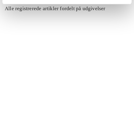
Alle registrerede artikler fordelt på udgivelser
...
...
...
...
...