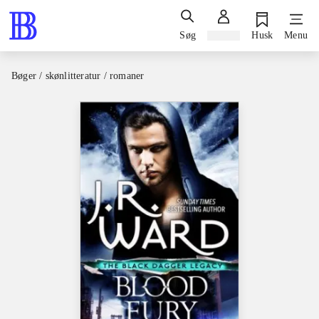
Søg
Log ind
Husk
Menu
Bøger / skønlitteratur / romaner