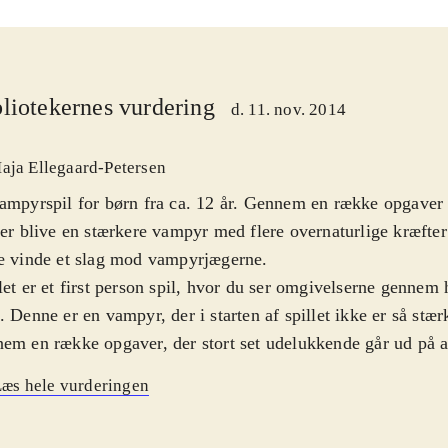
liotekernes vurdering
d. 11. nov. 2014
aja Ellegaard-Petersen
ampyrspil for børn fra ca. 12 år. Gennem en række opgaver
ler blive en stærkere vampyr med flere overnaturlige kræfter
e vinde et slag mod vampyrjægerne
.
let er et first person spil, hvor du ser omgivelserne genne
. Denne er en vampyr, der i starten af spillet ikke er så st
em en række opgaver, der stort set udelukkende går ud på at
de rum i et faldefærdigt hus, tilegner sig styrke og overnatu
æs hele vurderingen
let er på engelsk og teksten er rimeligt svær
.
let er ikke svært at gå til, men engelskkundskaber på et vist