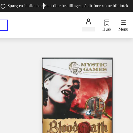
Spørg en bibliotekar
Hent dine bestillinger på dit foretrukne bibliotek
Log ind
Husk
Menu