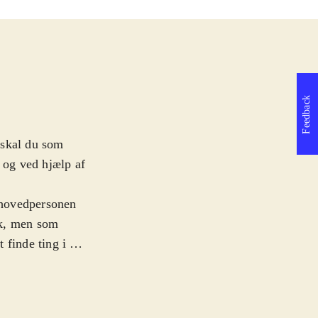
Feedback
 skal du som
 og ved hjælp af
m hovedpersonen
ærk, men som
 finde ting i de
rlige kræfter.
 niveau er