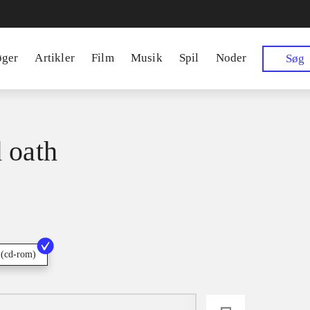
øger
Artikler
Film
Musik
Spil
Noder
Søg
 oath
 (cd-rom)