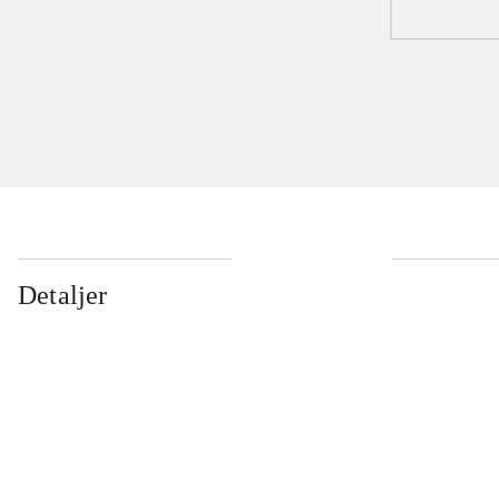
Detaljer
...
...
...
...