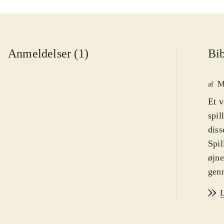
Anmeldelser (1)
Bib
M
af
Et v
spil
diss
Spil
øjne
genn
rode
L
Spil
Spil