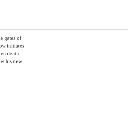
he gates of
ow initiates,
ten death.
Now his new