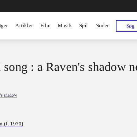
øger
Artikler
Film
Musik
Spil
Noder
Søg
 song : a Raven's shadow n
's shadow
 (f. 1970)