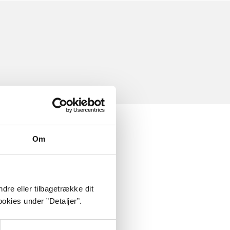
Om
dre eller tilbagetrække dit
okies under ”Detaljer”.