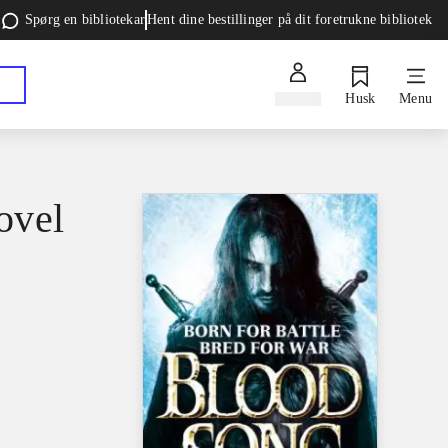
Spørg en bibliotekar
Hent dine bestillinger på dit foretrukne bibliotek
Log ind
Husk
Menu
ovel