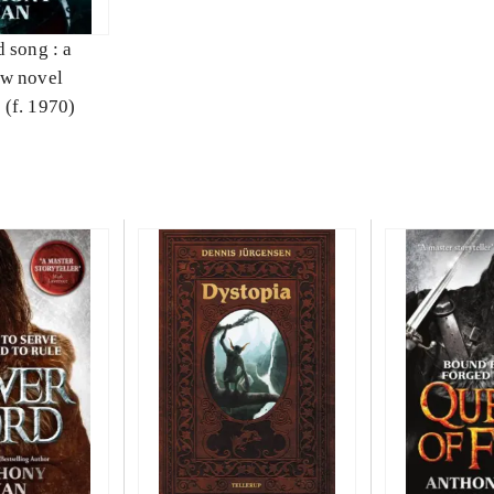
 song : a
ow novel
(f. 1970)