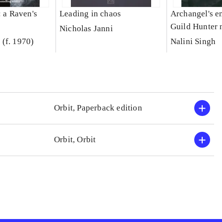
: a Raven's
Leading in chaos
Archangel's e
Guild Hunter 
Nicholas Janni
(f. 1970)
Nalini Singh
Orbit, Paperback edition
Orbit, Orbit