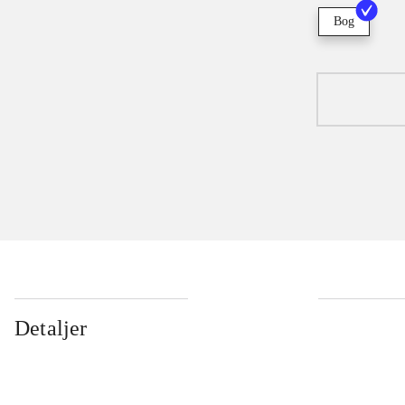
Bog
Detaljer
...
...
...