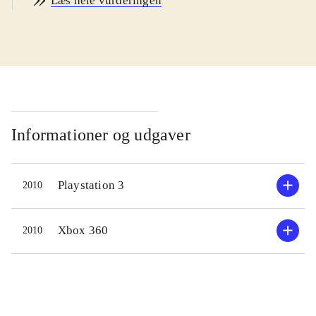
Læs hele vurderingen
knytter sig til en aktuel Bond-film.
Pegi er 16 men da det ikke er ligeså
voldsomt som de seneste film (som
er 15+) er 12+ passende. Sproget er
engelsk. De 2 vurderede spil er ens
.
Der er investeret både tid og penge i
BS. Det ses tydeligt. Man har hyret
Informationer og udgaver
både Daniel Craig og Judi Dench fra
filmene til at lægge stemmer til, og
Playstation 3
2010
Joss Stone har lavet titelsangen. Det
har ikke været billigt og er lidt en
satsning når nu BS skal overleve
Xbox 360
2010
uden hjælp fra biograferne. I BS
fokuseres der en del på nærkampe og
biljagter frem for det typiske skyderi
(som der naturligvis stadigt er). Det