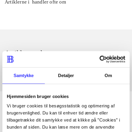
Artiklerne i
handler ofte om
Artikler med samme emner
Fra
Samtykke
Detaljer
Om
Hjemmesiden bruger cookies
Vi bruger cookies til besøgsstatistik og optimering af
brugervenlighed. Du kan til enhver tid ændre eller
Artikler
tilbagetrække dit samtykke ved at klikke på ”Cookies” i
bunden af siden. Du kan læse mere om de anvendte
Alle registrerede artikler fordelt på udgivelser