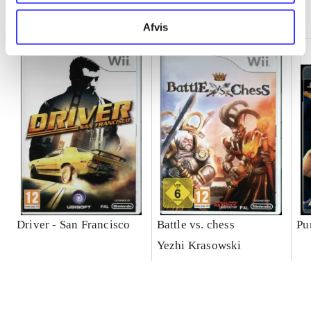
Minder om
Afvis
Driver - San Francisco
Battle vs. chess
Pu
Yezhi Krasowski