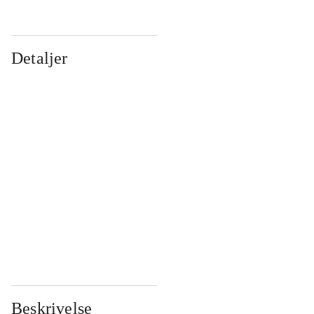
Detaljer
...
...
...
...
...
...
...
...
...
...
...
...
Beskrivelse