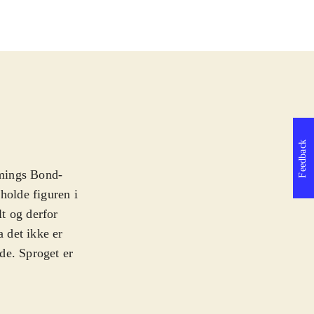
Feedback
mmings Bond-
holde figuren i
lt og derfor
a det ikke er
de. Sproget er
har hyret både
, og Joss Stone