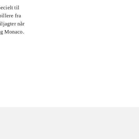
cielt til
illere fra
iljagter når
 og Monaco.