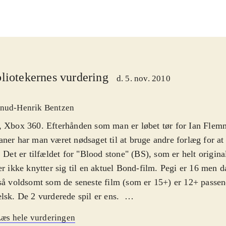
liotekernes vurdering
d. 5. nov. 2010
nud-Henrik Bentzen
, Xbox 360. Efterhånden som man er løbet tør for Ian Fle
ner har man været nødsaget til at bruge andre forlæg for at 
. Det er tilfældet for "Blood stone" (BS), som er helt origina
er ikke knytter sig til en aktuel Bond-film. Pegi er 16 men d
så voldsomt som de seneste film (som er 15+) er 12+ passen
lsk. De 2 vurderede spil er ens
.
er investeret både tid og penge i BS. Det ses tydeligt. Man 
æs hele vurderingen
el Craig og Judi Dench fra filmene til at lægge stemmer til