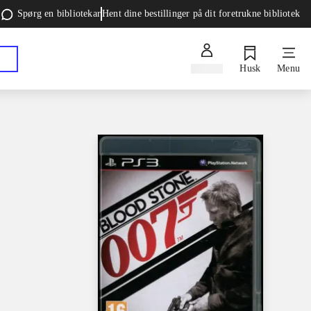
Spørg en bibliotekar
Hent dine bestillinger på dit foretrukne bibliotek
Log ind
Husk
Menu