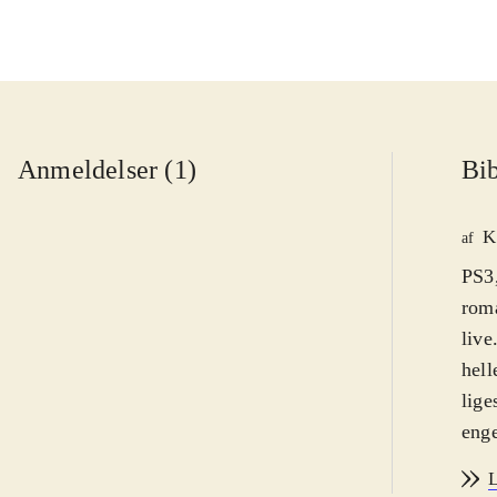
Anmeldelser (1)
Bib
K
af
PS3
roma
live
hell
lige
enge
Der 
L
Dani