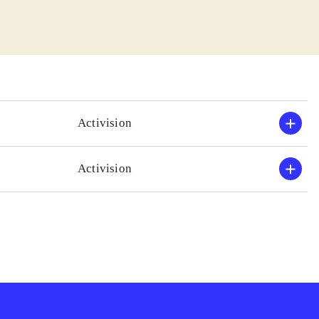
tsning når nu BS
del på
rligvis stadigt
g lyd er ret
 Den hakker og
Activision
tredie person og
i
.
Activision
bsolut modsatte.
ctionspil. Bond-
ordan spillet
vinder ingen
rfor overvejes
.