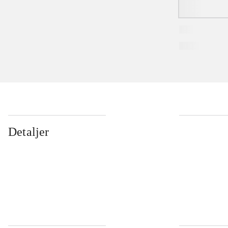
Detaljer
...
...
...
...