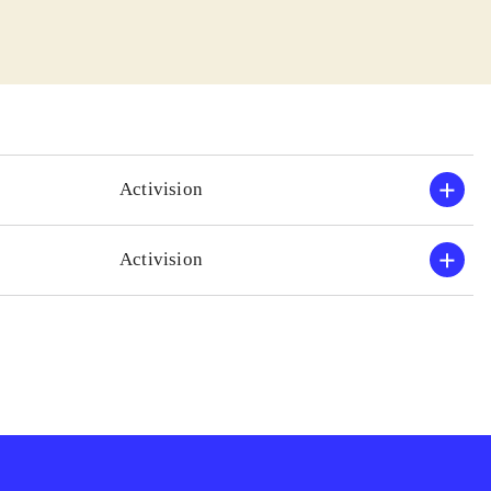
tsning når nu BS
del på
rligvis stadigt
g lyd er ret
 Den hakker og
Activision
tredie person og
i
.
Activision
bsolut modsatte.
ctionspil. Bond-
ordan spillet
vinder ingen
rfor overvejes
.