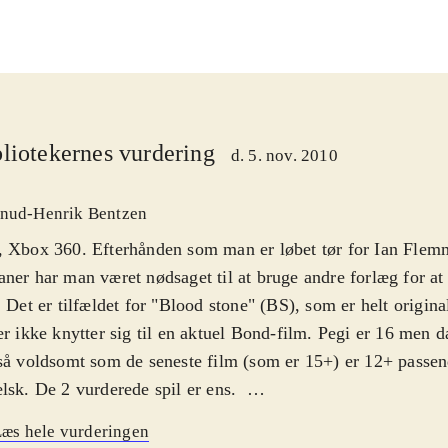
liotekernes vurdering
d. 5. nov. 2010
nud-Henrik Bentzen
, Xbox 360. Efterhånden som man er løbet tør for Ian Fle
ner har man været nødsaget til at bruge andre forlæg for at 
. Det er tilfældet for "Blood stone" (BS), som er helt origina
er ikke knytter sig til en aktuel Bond-film. Pegi er 16 men d
så voldsomt som de seneste film (som er 15+) er 12+ passen
lsk. De 2 vurderede spil er ens
.
er investeret både tid og penge i BS. Det ses tydeligt. Man 
æs hele vurderingen
el Craig og Judi Dench fra filmene til at lægge stemmer til