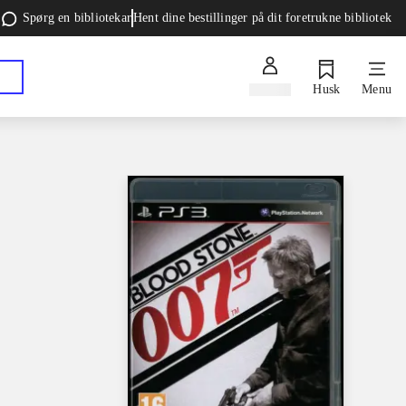
Spørg en bibliotekar
Hent dine bestillinger på dit foretrukne bibliotek
Log ind
Husk
Menu