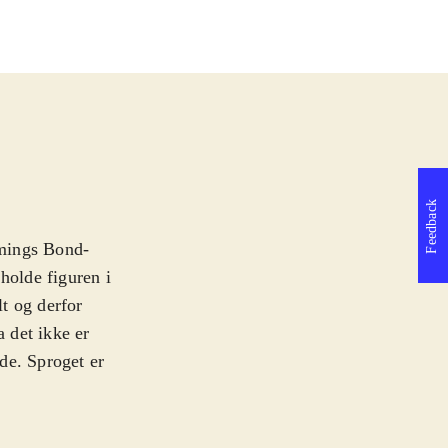
Feedback
mmings Bond-
holde figuren i
lt og derfor
a det ikke er
de. Sproget er
har hyret både
, og Joss Stone