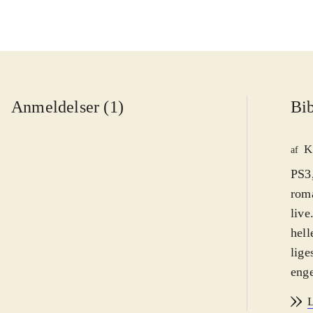
Anmeldelser (1)
Bib
K
af
PS3
roma
live
hell
lige
enge
Der 
L
Dani