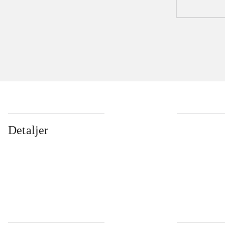
Detaljer
...
...
...
...