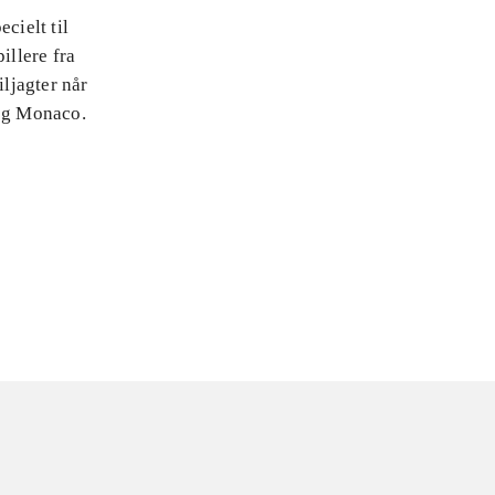
cielt til
illere fra
iljagter når
 og Monaco.