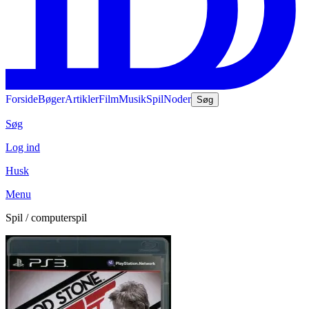
Forside
Bøger
Artikler
Film
Musik
Spil
Noder
Søg
Søg
Log ind
Husk
Menu
Spil / computerspil