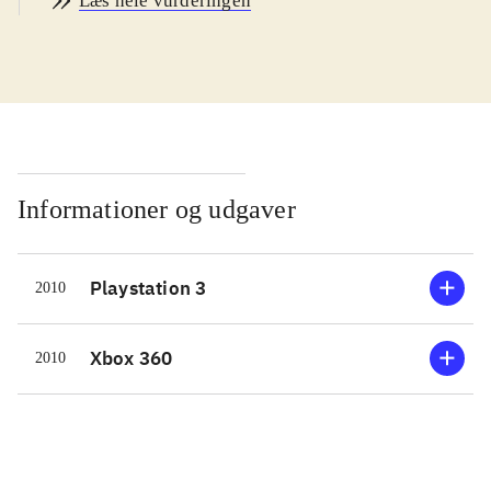
Læs hele vurderingen
knytter sig til en aktuel Bond-film.
Pegi er 16 men da det ikke er ligeså
voldsomt som de seneste film (som
er 15+) er 12+ passende. Sproget er
engelsk. De 2 vurderede spil er ens
.
Der er investeret både tid og penge i
BS. Det ses tydeligt. Man har hyret
Informationer og udgaver
både Daniel Craig og Judi Dench fra
filmene til at lægge stemmer til, og
Playstation 3
2010
Joss Stone har lavet titelsangen. Det
har ikke været billigt og er lidt en
satsning når nu BS skal overleve
Xbox 360
2010
uden hjælp fra biograferne. I BS
fokuseres der en del på nærkampe og
biljagter frem for det typiske skyderi
(som der naturligvis stadigt er). Det