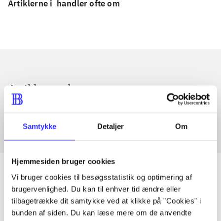
Artiklerne i
handler ofte om
Artikler med samme emner
Fra
Samtykke
Detaljer
Om
Hjemmesiden bruger cookies
Vi bruger cookies til besøgsstatistik og optimering af
brugervenlighed. Du kan til enhver tid ændre eller
Artikler
tilbagetrække dit samtykke ved at klikke på ”Cookies” i
bunden af siden. Du kan læse mere om de anvendte
Alle registrerede artikler fordelt på udgivelser