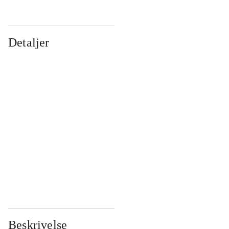
Detaljer
...
...
...
...
...
...
...
...
...
...
...
...
Beskrivelse