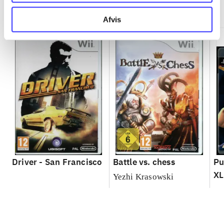
Minder om
Afvis
Driver - San Francisco
Battle vs. chess
Pu
XL
Yezhi Krasowski