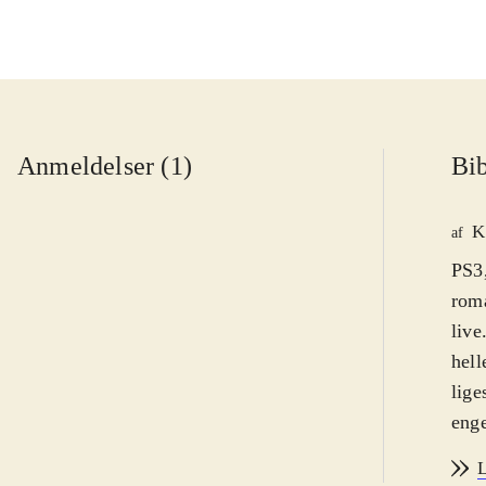
Anmeldelser (1)
Bib
K
af
PS3
roma
live
hell
lige
enge
Der 
L
Dani