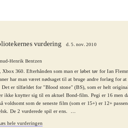
liotekernes vurdering
d. 5. nov. 2010
nud-Henrik Bentzen
, Xbox 360. Efterhånden som man er løbet tør for Ian Fle
ner har man været nødsaget til at bruge andre forlæg for at 
. Det er tilfældet for "Blood stone" (BS), som er helt origina
er ikke knytter sig til en aktuel Bond-film. Pegi er 16 men d
så voldsomt som de seneste film (som er 15+) er 12+ passen
lsk. De 2 vurderede spil er ens
.
er investeret både tid og penge i BS. Det ses tydeligt. Man 
æs hele vurderingen
el Craig og Judi Dench fra filmene til at lægge stemmer til