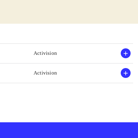
tsning når nu BS
del på
rligvis stadigt
g lyd er ret
 Den hakker og
Activision
tredie person og
i
.
Activision
bsolut modsatte.
ctionspil. Bond-
ordan spillet
vinder ingen
rfor overvejes
.