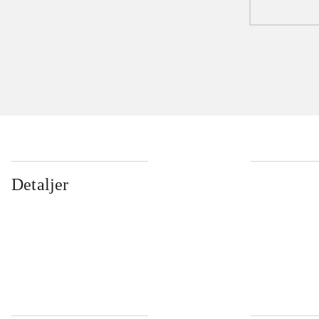
Detaljer
...
...
...
...