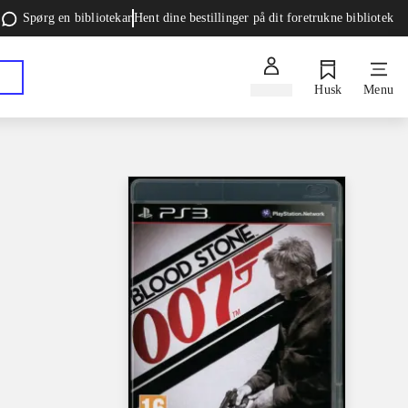
Spørg en bibliotekar
Hent dine bestillinger på dit foretrukne bibliotek
Log ind
Husk
Menu