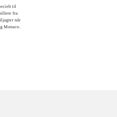
cielt til
illere fra
iljagter når
 og Monaco.