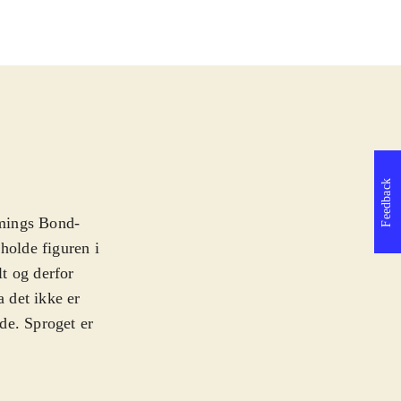
Feedback
mmings Bond-
holde figuren i
lt og derfor
a det ikke er
de. Sproget er
har hyret både
, og Joss Stone