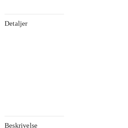
Detaljer
...
...
...
...
...
...
...
...
...
...
...
...
Beskrivelse