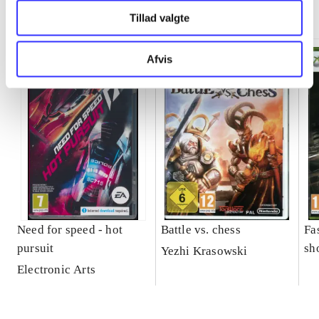
Minder om
Tillad valgte
Afvis
Need for speed - hot
Battle vs. chess
Fa
pursuit
sh
Yezhi Krasowski
Electronic Arts