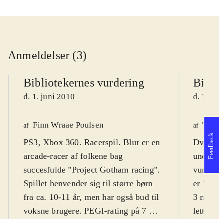
Anmeldelser (3)
Bibliotekernes vurdering
Bibli
d. 1. juni 2010
d. 1. j
Finn Wraae Poulsen
Tho
af
af
Feedback
PS3, Xbox 360. Racerspil. Blur er en
Dvd-ro
arcade-racer af folkene bag
underh
succesfulde "Project Gotham racing".
vurdere
Spillet henvender sig til større børn
er 7. 
fra ca. 10-11 år, men har også bud til
3 nivea
voksne brugere. PEGI-rating på 7 og
lettilg