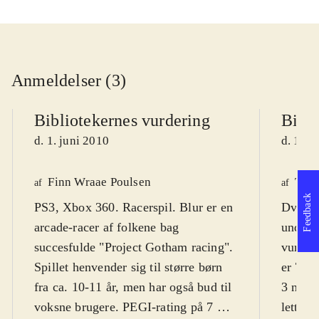
Anmeldelser (3)
Bibliotekernes vurdering
Bibli
d. 1. juni 2010
d. 1. j
Finn Wraae Poulsen
Tho
af
af
Feedback
PS3, Xbox 360. Racerspil. Blur er en
Dvd-ro
arcade-racer af folkene bag
underh
succesfulde "Project Gotham racing".
vurdere
Spillet henvender sig til større børn
er 7. 
fra ca. 10-11 år, men har også bud til
3 nivea
voksne brugere. PEGI-rating på 7 og
lettilg