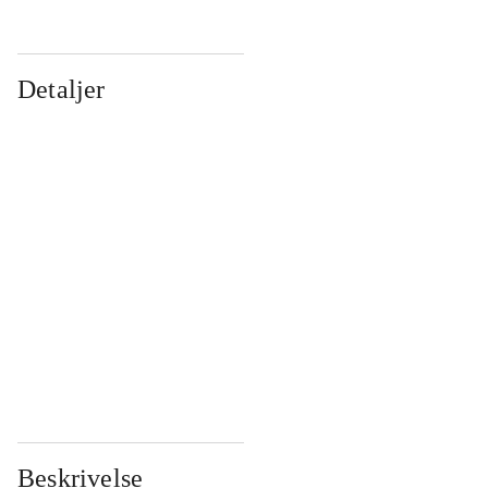
Detaljer
...
...
...
...
...
...
...
...
...
...
...
...
Beskrivelse