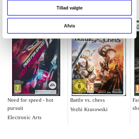
Minder om
Tillad valgte
Afvis
Need for speed - hot
Battle vs. chess
Fa
pursuit
sh
Yezhi Krasowski
Electronic Arts