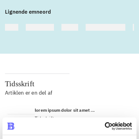
Lignende emneord
heste
børnebøger
ridning
hestesygdomme
vo
Tidsskrift
Artiklen er en del af
lorem ipsum dolor sit amet ...
Tidsskrift
Artiklerne i
handler ofte om