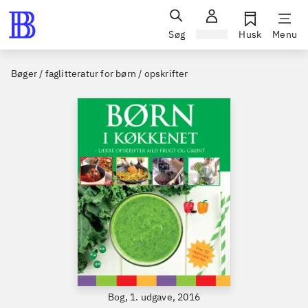
Søg
Log ind
Husk
Menu
Bøger / faglitteratur for børn / opskrifter
Bog, 1. udgave, 2016