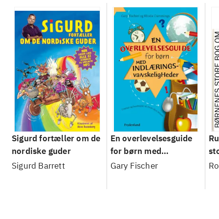
Sigurd fortæller om de
En overlevelsesguide
Ru
nordiske guder
for børn med
st
indlæringsvanskeligheder
st
Sigurd Barrett
Gary Fischer
Ro
ru