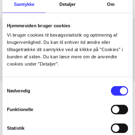
Samtykke
Detaljer
Om
Hjemmesiden bruger cookies
Vi bruger cookies til besøgsstatistik og optimering af
Artikler med samme emner
brugervenlighed. Du kan til enhver tid ændre eller
tilbagetrække dit samtykke ved at klikke på ”Cookies” i
Fra
bunden af siden. Du kan læse mere om de anvendte
cookies under ”Detaljer”.
Samtykkevalg
Nødvendig
Artikler
Funktionelle
Alle registrerede artikler fordelt på udgivelser
Statistik