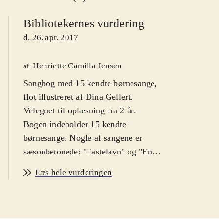
Bibliotekernes vurdering
d. 26. apr. 2017
Henriette Camilla Jensen
af
Sangbog med 15 kendte børnesange,
flot illustreret af Dina Gellert.
Velegnet til oplæsning fra 2 år
.
Bogen indeholder 15 kendte
børnesange. Nogle af sangene er
sæsonbetonede: "Fastelavn" og "En
lille nisse rejste". Andre er kendte
Læs hele vurderingen
sange med fagter og sanglege:
"Hjulene på bussen", "Klappe, klappe
kage" og "Bjørnen sover". De