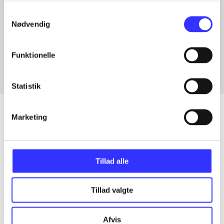
Samtykkevalg
Nødvendig
Artikler med samme emner
Fra
Funktionelle
Statistik
Marketing
Artikler
Alle registrerede artikler fordelt på udgivelser
Tillad alle
...
Tillad valgte
...
Afvis