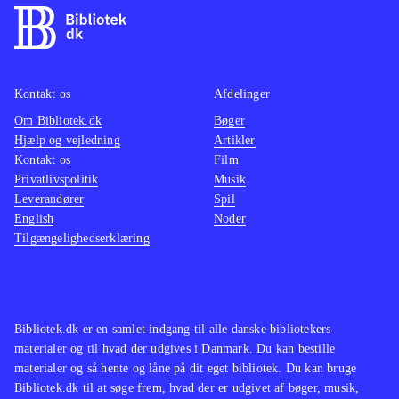
kage" og "Bjørnen sover". De
resterende 10 sange er også
velkendte, fx "Der bor en bager" og
"Ride, ride ranke". Der er ingen
Kontakt os
Afdelinger
melodilinjer eller noder til sangene.
Om Bibliotek.dk
Bøger
Forfatteren har lavet flere
Hjælp og vejledning
Artikler
børnesangbøger, fx Godnat, min skat,
Kontakt os
Film
samt billedbøgerne om Leopold fx
.
Privatlivspolitik
Musik
Leverandører
Bogen har kraftige papsider med
Spil
English
Noder
blank overflade
.
Tilgængelighedserklæring
En hyggelig sangbog med glade og
farverige illustrationer i Dina Gellerts
kendte streg. Tegningerne er fulde af
humor og sjove og fine detaljer, som
Bibliotek.dk er en samlet indgang til alle danske bibliotekers
materialer og til hvad der udgives i Danmark. Du kan bestille
afspejler hver enkelt sangs indhold.
materialer og så hente og låne på dit eget bibliotek. Du kan bruge
Anvendelig både som pegesangbog
Bibliotek.dk til at søge frem, hvad der er udgivet af bøger, musik,