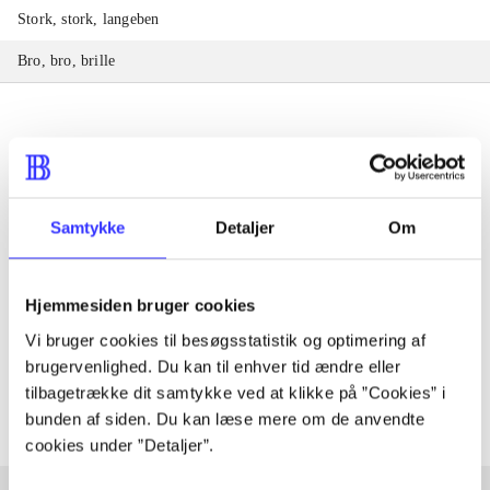
Stork, stork, langeben
Bro, bro, brille
Tidsskrift
Samtykke
Detaljer
Om
Artiklen er en del af
lorem ipsum dolor sit amet ...
Hjemmesiden bruger cookies
Tidsskrift
Vi bruger cookies til besøgsstatistik og optimering af
Artiklerne i
handler ofte om
brugervenlighed. Du kan til enhver tid ændre eller
tilbagetrække dit samtykke ved at klikke på ”Cookies” i
bunden af siden. Du kan læse mere om de anvendte
cookies under ”Detaljer”.