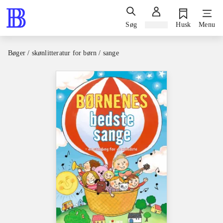
Søg
Log ind
Husk
Menu
Bøger / skønlitteratur for børn / sange