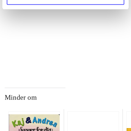
...
...
...
Minder om