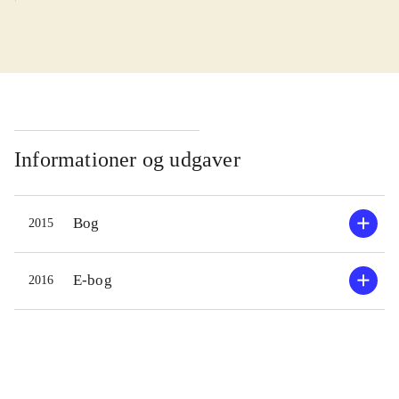
skabeloner fra Melike Fürstenberg,
der kan sætte gang i kreativiteten hos
børn og andre kreative sjæle.
Skabelonernes figurer er gengivet i
sort kontur, og findes i flere
størrelser. Der, hvor der er flere dele
til skabelonen, er der en tegning af,
Informationer og udgaver
hvordan den færdige figur kommer til
at se ud. Bogen starter med et kort
Bog
2015
forord, en udførlig
indholdsfortegnelse samt en
vejledning "Sådan gør du" med enkle
E-bog
2016
instruktioner til, hvordan du kommer
i gang og hvilke materialer du kan
bruge. Bogens forside er i farver og
med eksempler på de færdige