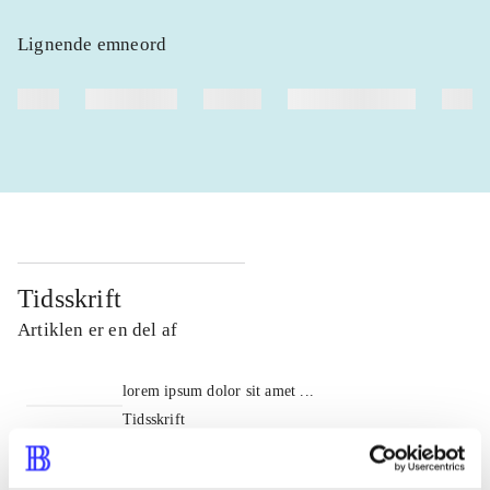
Lignende emneord
heste
børnebøger
ridning
hestesygdomme
vokal
Tidsskrift
Artiklen er en del af
lorem ipsum dolor sit amet ...
Tidsskrift
Artiklerne i
handler ofte om