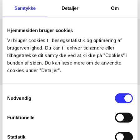
Samtykke
Detaljer
Om
Hjemmesiden bruger cookies
Vi bruger cookies til besøgsstatistik og optimering af
Artikler med samme emner
brugervenlighed. Du kan til enhver tid ændre eller
Fra
tilbagetrække dit samtykke ved at klikke på ”Cookies” i
bunden af siden. Du kan læse mere om de anvendte
cookies under ”Detaljer”.
Samtykkevalg
Nødvendig
Artikler
Funktionelle
Alle registrerede artikler fordelt på udgivelser
Statistik