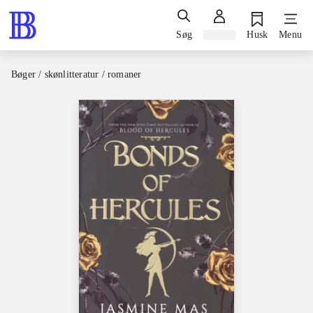
Søg
Log ind
Husk
Menu
Bøger / skønlitteratur / romaner