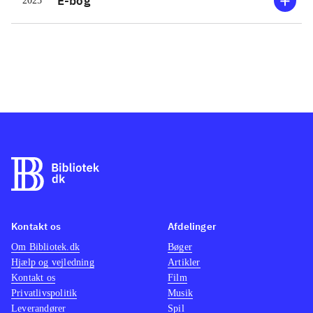
E-bog
2025
Kontakt os
Afdelinger
Om Bibliotek.dk
Bøger
Hjælp og vejledning
Artikler
Kontakt os
Film
Privatlivspolitik
Musik
Leverandører
Spil