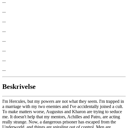
...
...
...
...
...
...
...
...
Beskrivelse
I'm Hercules, but my powers are not what they seem. I'm trapped in
a marriage with my two enemies and I've accidentally joined a cult.
To make matters worse, Augustus and Kharon are trying to seduce
me. It doesn't help that my mentors, Achilles and Patro, are acting
really strange. Now, a dangerous prisoner has escaped from the
Underworld, and things are spiraling out of control. Men are