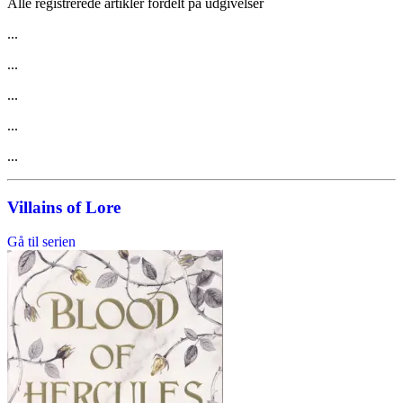
Alle registrerede artikler fordelt på udgivelser
...
...
...
...
...
Villains of Lore
Gå til serien