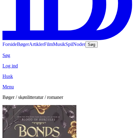
Forside
Bøger
Artikler
Film
Musik
Spil
Noder
Søg
Søg
Log ind
Husk
Menu
Bøger / skønlitteratur / romaner