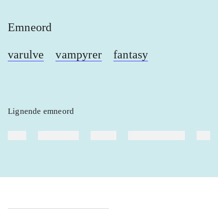
Emneord
varulve
vampyrer
fantasy
Lignende emneord
heste
børnebøger
ridning
hestesygdomme
vokal