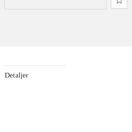
loading
Detaljer
...
...
...
...
...
...
...
...