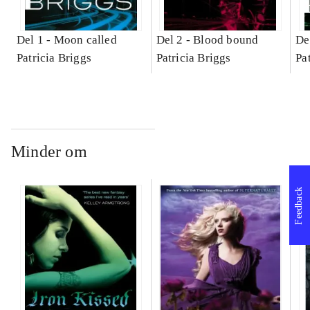
Del 1 -
Moon called
Del 2 -
Blood bound
De
Patricia Briggs
Patricia Briggs
Pa
Minder om
Feedback