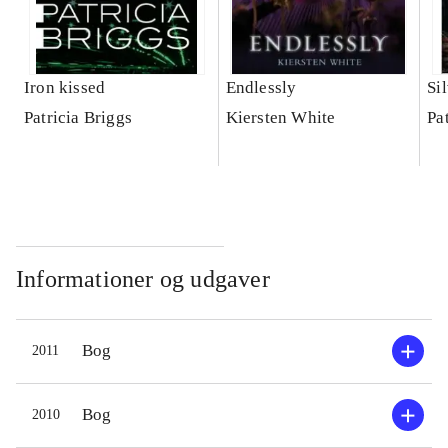
Iron kissed
Endlessly
Si
Patricia Briggs
Kiersten White
Pa
Informationer og udgaver
Bog
2011
Bog
2010