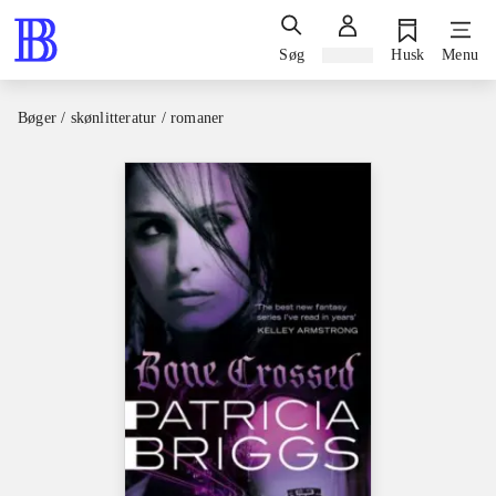
Søg
Log ind
Husk
Menu
Bøger / skønlitteratur / romaner