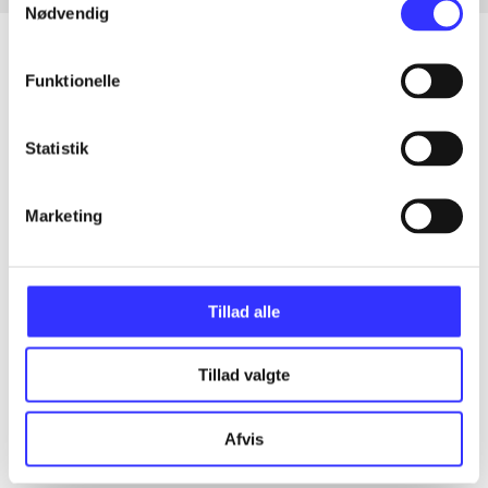
Nødvendig
Funktionelle
Artikler
Statistik
Alle registrerede artikler fordelt på udgivelser
...
Marketing
...
Tillad alle
...
Tillad valgte
...
Afvis