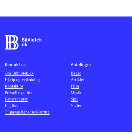
Kontakt os
Afdelinger
Om Bibliotek.dk
Bøger
Hjælp og vejledning
Artikler
Kontakt os
Film
Privatlivspolitik
Musik
Leverandører
Spil
English
Noder
Tilgængelighedserklæring