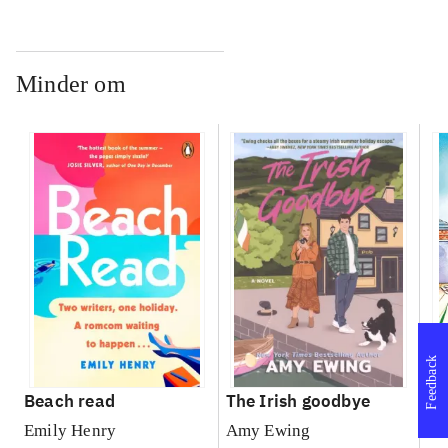
Minder om
Feedback
Beach read
The Irish goodbye
It
no
Emily Henry
Amy Ewing