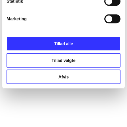
Statistik
Artikler
Alle registrerede artikler fordelt på udgivelser
Marketing
...
Tillad alle
...
Tillad valgte
...
Afvis
...
...