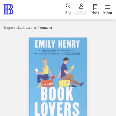
Søg
Log ind
Husk
Menu
Bøger / skønlitteratur / romaner