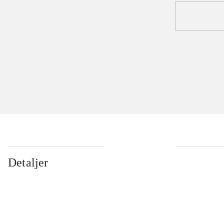
Detaljer
...
...
...
...