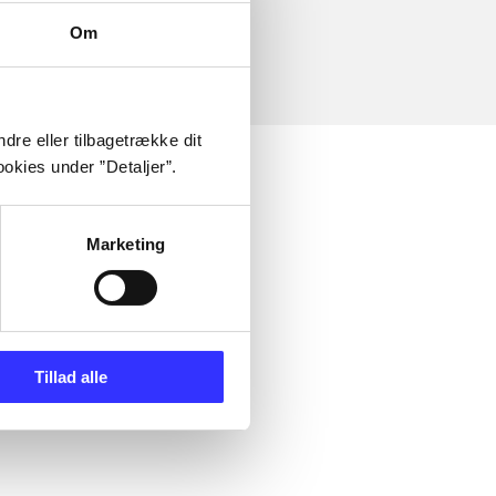
Om
dre eller tilbagetrække dit
okies under ”Detaljer”.
Marketing
Tillad alle