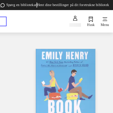
Spørg en bibliotekar
Hent dine bestillinger på dit foretrukne bibliotek
Log ind
Husk
Menu