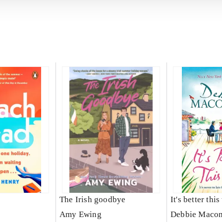
The Irish goodbye
It's better thi
Amy Ewing
Debbie Maco