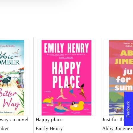
Feedback
s way : a novel
Happy place
Just for the 
mber
Emily Henry
Abby Jimenez