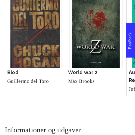
Feedback
Blod
World war z
Au
Re
Guillermo del Toro
Max Brooks
Je
Informationer og udgaver