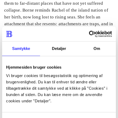
them to far-distant places that have not yet suffered
collapse. Borne reminds Rachel of the island nation of
her birth, now long lost to rising seas. She feels an
attachment that she resents: attachments are traps, and in
this world any weakness can kill you.
Samtykke
Detaljer
Om
Tidsskrift
Artiklen er en del af
Hjemmesiden bruger cookies
Vi bruger cookies til besøgsstatistik og optimering af
brugervenlighed. Du kan til enhver tid ændre eller
lorem ipsum dolor sit amet ...
tilbagetrække dit samtykke ved at klikke på ”Cookies” i
Tidsskrift
bunden af siden. Du kan læse mere om de anvendte
Artiklerne i
handler ofte om
cookies under ”Detaljer”.