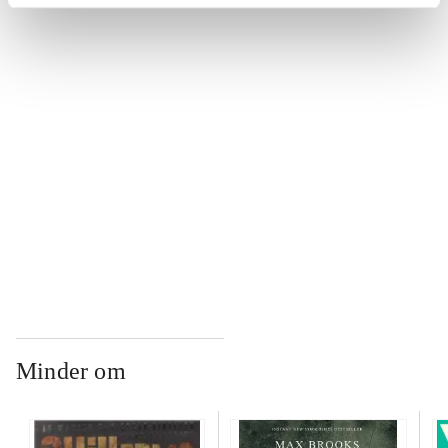
...
...
...
...
Minder om