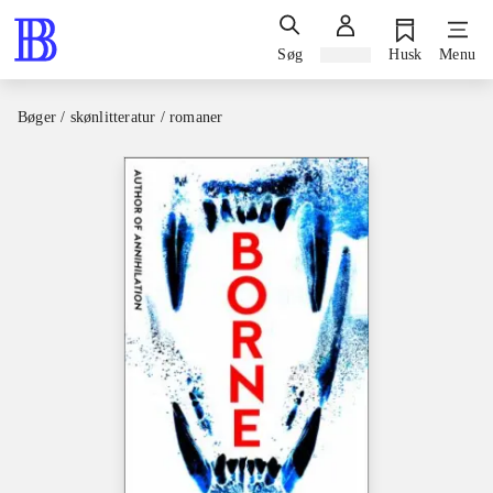
Søg
Log ind
Husk
Menu
Bøger / skønlitteratur / romaner