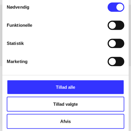
Samtykkevalg
Nødvendig
Funktionelle
Artikler med samme emner
Fra
Statistik
Marketing
Tillad alle
Artikler
Alle registrerede artikler fordelt på udgivelser
Tillad valgte
...
Afvis