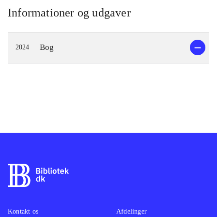
Samsa have et barn. Boulder vil ikke,
Informationer og udgaver
men sådan bliver det. Samsa går op i
rollen som først gravid og senere som
Bog
2024
mor i en grad, der udelukker Boulder,
og deres før så lidenskabelige
kærlighed sygner hen. Skal Boulder
blive, eller skal hun gøre noget helt
andet med sit liv? Romanen har
været shortlistet til The International
Booker Prize i 2023 og er catalanske
Eva Baltasars anden. Den første er
Permafrost
.
Selvbevidst og fortættet kortroman,
som med sin stilsikre intensitet
kræver en opmærksom læser.
Fortællerens lidenskab, vrede og
Kontakt os
Afdelinger