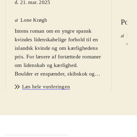
d. 21. mar. 2025
Lone Krøgh
af
Polit
Intens roman om en yngre spansk
Feli
af
kvindes lidenskabelige forhold til en
d. 1
islandsk kvinde og om kærlighedens
pris. For læsere af fortættede romaner
om lidenskab og kærlighed
.
Boulder er enspænder, skibskok og
opmærksom på andre kvinder. På en
Læs hele vurderingen
rejse i Sydamerika tiltrækkes og
fascineres hun af den smukke
islandske Samsa. De slår sig ned i
Reykjavik, hvor Samsa gør karriere,
mens Boulder passer hjemmet og har
sin egen madvogn. Efter nogle år vil