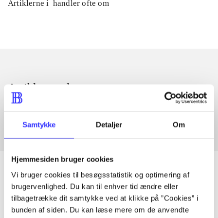
Artiklerne i
handler ofte om
Artikler med samme emner
Fra
Samtykke
Detaljer
Om
Hjemmesiden bruger cookies
Vi bruger cookies til besøgsstatistik og optimering af
brugervenlighed. Du kan til enhver tid ændre eller
Artikler
tilbagetrække dit samtykke ved at klikke på ”Cookies” i
bunden af siden. Du kan læse mere om de anvendte
Alle registrerede artikler fordelt på udgivelser