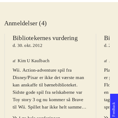
Anmeldelser (4)
Bibliotekernes vurdering
Bibli
d. 30. okt. 2012
d. 22. 
Kim U Kaulbach
Astr
af
af
Wii. Action-adventure spil fra
Playst
Disney/Pixar er ikke det værste man
er på 
kan anskaffe til børnebiblioteket.
Flower,
Sidste gode spil fra selskaberne var
en bjø
Toy story 3 og nu kommer så Brave
tage b
Feedback
til Wii. Spillet har ikke helt samme
springe
kvalitet og opfindsomhed, men er
landsb