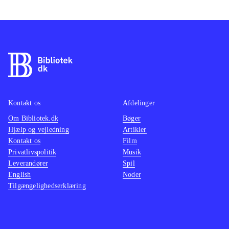
undervejs
.
Spyro- 
Spil som Puss in boots og Shrek den
at se e
tredje
.
platfor
Et godt produceret action adventure
og samt
spil for drenge og piger fra 8-12 år
.
udford
passen
voldeli
Kontakt os
Afdelinger
da kam
Om Bibliotek.dk
Bøger
Spiller
Hjælp og vejledning
Artikler
indians
Kontakt os
Film
spil, 
Privatlivspolitik
Musik
Leverandører
Spil
timer
.
English
Noder
Tilgængelighedserklæring