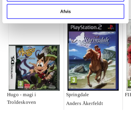
Minder om
Afvis
Hugo - magi i
Springdale
FI
Troldeskoven
Anders Åkerfeldt