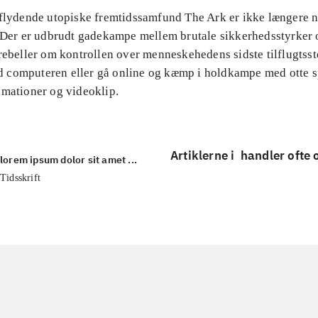
 flydende utopiske fremtidssamfund The Ark er ikke længere n
. Der er udbrudt gadekampe mellem brutale sikkerhedsstyrker 
rebeller om kontrollen over menneskehedens sidste tilflugtsst
computeren eller gå online og kæmp i holdkampe med otte sp
imationer og videoklip.
Artiklerne i
handler ofte
lorem ipsum dolor sit amet ...
Tidsskrift