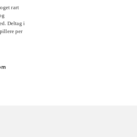
oget rart
og
ed. Deltag i
illere per
 om