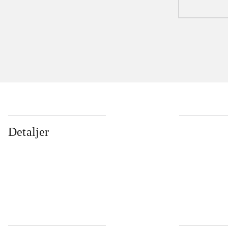
Detaljer
...
...
...
...