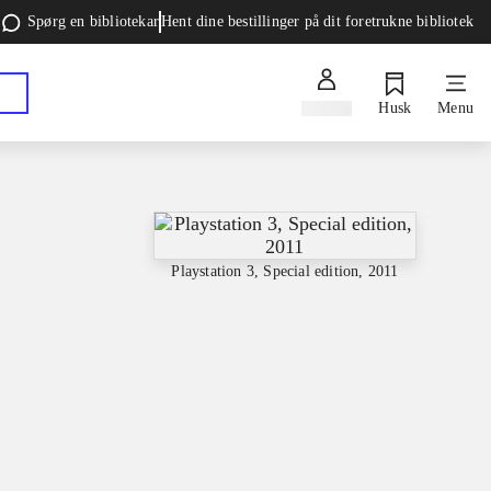
Spørg en bibliotekar
Hent dine bestillinger på dit foretrukne bibliotek
Log ind
Husk
Menu
Playstation 3, Special edition, 2011