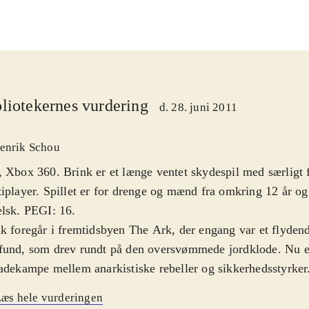
liotekernes vurdering
d. 28. juni 2011
enrik Schou
 Xbox 360. Brink er et længe ventet skydespil med særligt 
iplayer. Spillet er for drenge og mænd fra omkring 12 år og
elsk. PEGI: 16
.
k foregår i fremtidsbyen The Ark, der engang var et flyden
fund, som drev rundt på den oversvømmede jordklode. Nu e
adekampe mellem anarkistiske rebeller og sikkerhedsstyrker
e to fraktioner, som spilleren skal slutte sig til. Brink er et 
æs hele vurderingen
år først spillet er i gang er hele historien om The Ark hurtig