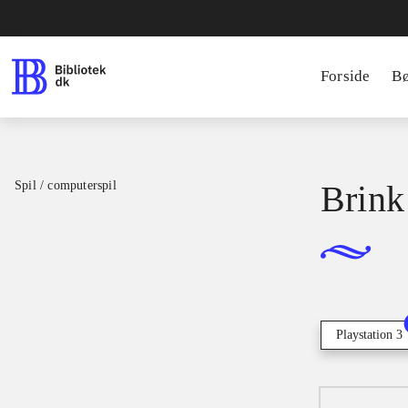
Forside
B
Spil / computerspil
Brink
Playstation 3