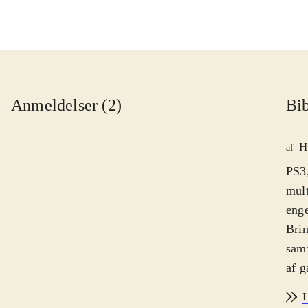
Anmeldelser (2)
Bib
H
af
PS3,
mult
eng
Brin
sam
af g
af d
L
og n