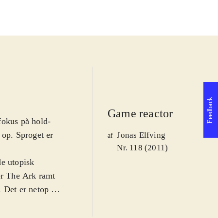
Feedback
Game reactor
fokus på hold-
 op. Sproget er
Jonas Elfving
af
Nr. 118 (2011)
de utopisk
r The Ark ramt
. Det er netop en
klassisk skydespil
t glemt.