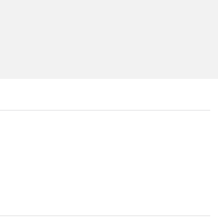
...
...