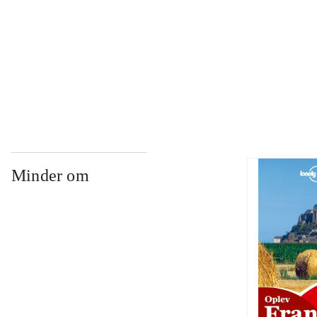
...
...
Minder om