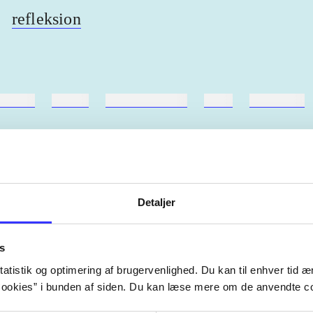
refleksion
ebøger
ridning
hestesygdomme
vokal
sygdomme
Detaljer
Artiklerne i
handler ofte om
lorem ipsum dolor sit amet ...
s
Tidsskrift
atistik og optimering af brugervenlighed. Du kan til enhver tid æn
ookies” i bunden af siden. Du kan læse mere om de anvendte co