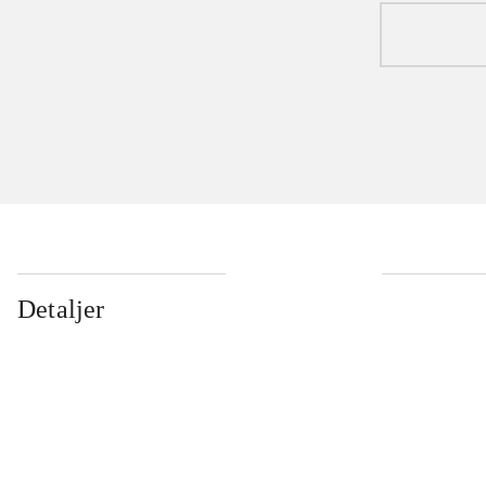
Detaljer
...
...
...
...