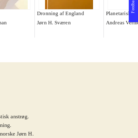
Feedback
Dronning af England
Planetariske 
han
Jørn H. Sværen
Andreas Verm
tisk anstrøg.
kning
.
 norske Jørn H.