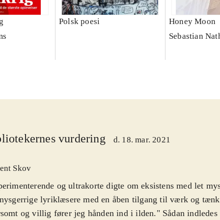
g
Polsk poesi
Honey Moon
ms
Sebastian Nat
liotekernes vurdering
d. 18. mar. 2021
ent Skov
erimenterende og ultrakorte digte om eksistens med let mys
nysgerrige lyriklæsere med en åben tilgang til værk og tæn
somt og villig fører jeg hånden ind i ilden." Sådan indledes