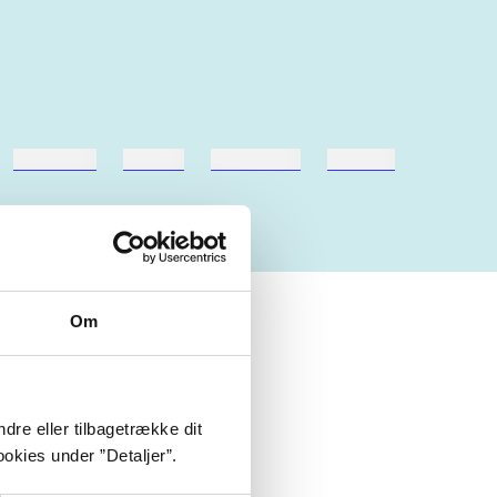
hestesport
træning
skolebøger
hesteavl
Om
dre eller tilbagetrække dit
okies under ”Detaljer”.