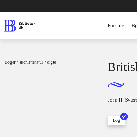
Forside
B
Bøger / skønlitteratur / digte
Briti
Jørn H. Svær
Bog