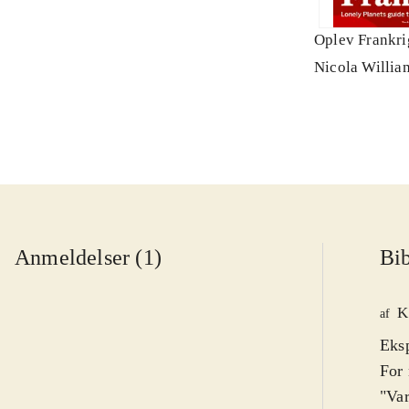
Oplev Frankri
Nicola Willia
Anmeldelser (1)
Bib
K
af
Eksp
For 
"Var