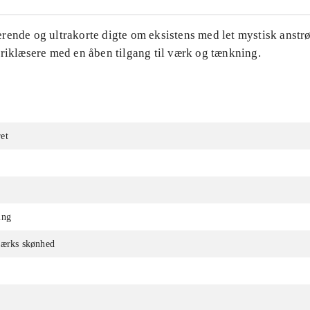
rende og ultrakorte digte om eksistens med let mystisk anstrø
yriklæsere med en åben tilgang til værk og tænkning.
et
ing
værks skønhed