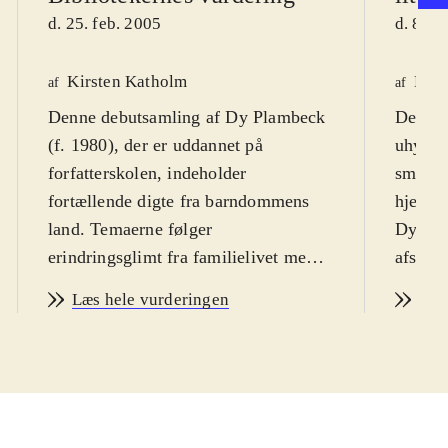
d. 25. feb. 2005
d. 8. a
Kirsten Katholm
Kari
af
af
Denne debutsamling af Dy Plambeck
Debuta
(f. 1980), der er uddannet på
uhygge
forfatterskolen, indeholder
smilet
fortællende digte fra barndommens
hjemsta
land. Temaerne følger
Dy Pla
erindringsglimt fra familielivet med
afslutt
søskende, bedsteforældre og personer
Forfatt
Læs hele vurderingen
Læs
i omgivelserne. Disse temaer knyttes
til en barndom som hører fortiden til,
men også til et nutidsplan, hvor et
usikkert jeg skal finde sit ståsted i et
tilsyneladende problematisk