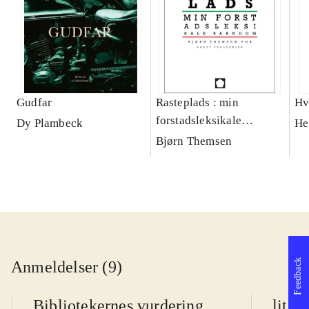
Gudfar
Rasteplads : min
Hv
forstadsleksikale
Dy Plambeck
He
barndom
Bjørn Themsen
Feedback
Anmeldelser (9)
Bibliotekernes vurdering
litte