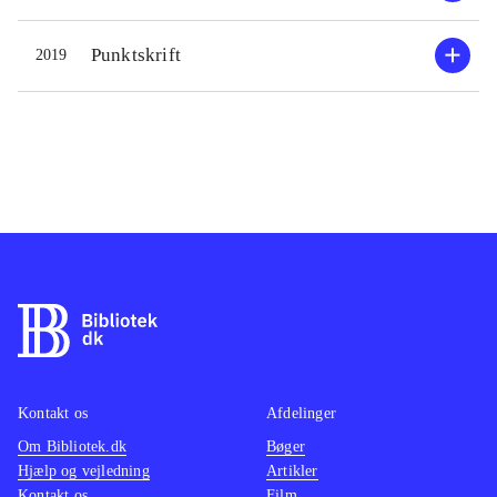
en humoristisk tone, der også
rummer en underliggende tone af
Punktskrift
2019
alvor. En letlæselig og tilgængelig
debutsamling, som lægger an til
efterfølgere. Bogbindet er fyldt med
lyse, orange sommerblomster på en
grøn græsplæne, hvilket supplerer
indholdet fint
.
Kontakt os
Afdelinger
Om Bibliotek.dk
Bøger
Hjælp og vejledning
Artikler
Kontakt os
Film