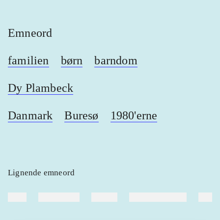
Emneord
familien
børn
barndom
Dy Plambeck
Danmark
Buresø
1980'erne
Lignende emneord
heste
børnebøger
ridning
hestesygdomme
vokal